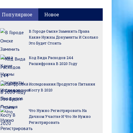
Популярное
Новое
В Городе Омске Заменить Права
Какие Нужны Документы И Сколько
Это Будет Стоить
Код Вида Расходов 244
Расшифровка В 2020 Году
Исследования Продуктов Питания
Косгу В 2020
Что Нужно Регистрировать На
Дачном Участке И Что Не Нужно
Регистрировать