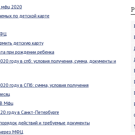
в мфц 2020
Р
аемых по детской карте
МФЦ
рмить детскую карту
та при рождении ребенка
020 году в спб: условия получения, сумма, документы и
020 году в СПб: сумма, условия получения
месяц
 В Мфц
020 году в Санкт-Петербурге
порядок действий и требуемые документы
 через МФЦ