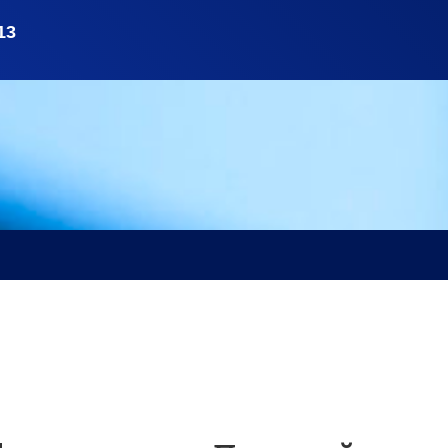
овный процесс
Приватизация
Сопровождение сдело