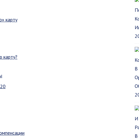
ю» карту
ю карту?
ы
020
компенсации