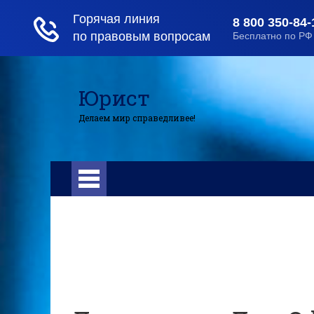
Юрист
Делаем мир справедливее!
Главная
Помощь юриста
Угол
юриста
Уголовный процесс
Приватизация
Сопровождение сделок
Вопросы и ответы