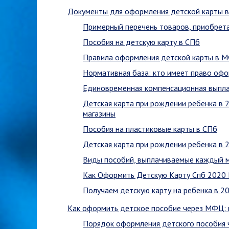
Документы для оформления детской карты 
Примерный перечень товаров, приобрет
Пособия на детскую карту в СПб
Правила оформления детской карты в 
Нормативная база: кто имеет право офо
Единовременная компенсационная выпла
Детская карта при рождении ребенка в 2
магазины
Пособия на пластиковые карты в СПб
Детская карта при рождении ребенка в 2
Виды пособий, выплачиваемые каждый 
Как Оформить Детскую Карту Спб 2020
Получаем детскую карту на ребенка в 2
Как оформить детское пособие через МФЦ: 
Порядок оформления детского пособия