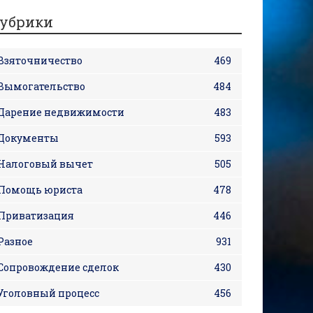
убрики
Взяточничество
469
Вымогательство
484
Дарение недвижимости
483
Документы
593
Налоговый вычет
505
Помощь юриста
478
Приватизация
446
Разное
931
Сопровождение сделок
430
Уголовный процесс
456