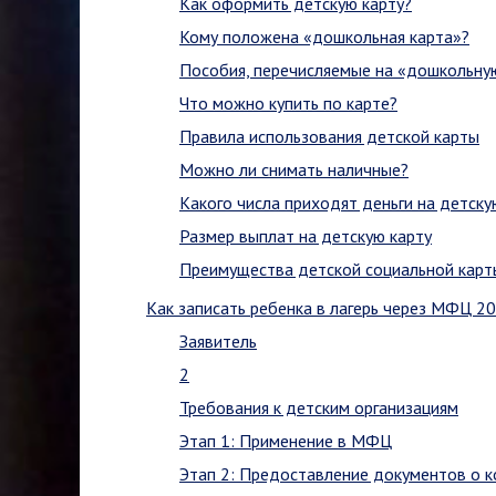
Как оформить детскую карту?
Кому положена «дошкольная карта»?
Пособия, перечисляемые на «дошкольну
Что можно купить по карте?
Правила использования детской карты
Можно ли снимать наличные?
Какого числа приходят деньги на детску
Размер выплат на детскую карту
Преимущества детской социальной карт
Как записать ребенка в лагерь через МФЦ 2
Заявитель
2
Требования к детским организациям
Этап 1: Применение в МФЦ
Этап 2: Предоставление документов о 