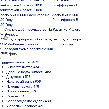
Уральский
Коэффициент В
ренбургской Области 2020
Косгу 560 И 660
Расшифровка В
020 Году
Сколько Даёт Государство На Развитие Малого
Бизнеса
Лада приора
коробка
передач схема переключения
Рубрики
Взяточничество
469
Вымогательство
484
Дарение недвижимости
483
Документы
593
Налоговый вычет
505
Помощь юриста
478
Приватизация
446
Разное
931
Сопровождение сделок
430
Уголовный процесс
456