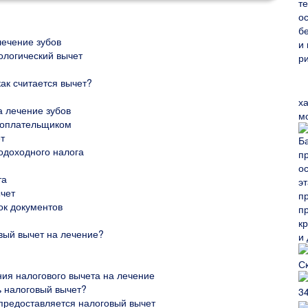
лечение зубов
ологический вычет
ак считается вычет?
х
 лечение зубов
м
огоплательщиком
т
подоходного налога
та
ычет
ок документов
овый вычет на лечение?
я налогового вычета на лечение
ь налоговый вычет?
 предоставляется налоговый вычет