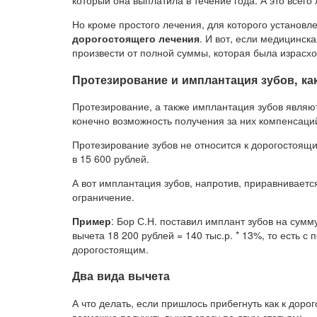
который она выплатила в течение года. А это всего 
Но кроме простого лечения, для которого установле
дорогостоящего лечения
. И вот, если медицинск
произвести от полной суммы, которая была израсх
Протезирование и имплантация зубов, ка
Протезирование, а также имплантация зубов являют
конечно возможность получения за них компенсаци
Протезирование зубов не относится к дорогостоящ
в 15 600 рублей.
А вот имплантация зубов, напротив, приравниваетс
ограничение.
Пример
: Бор С.Н. поставил имплант зубов на сумм
вычета 18 200 рублей = 140 тыс.р. * 13%, то есть с 
дорогостоящим.
Два вида вычета
А что делать, если пришлось прибегнуть как к доро
возможно получить вычет сразу по двум статьям: