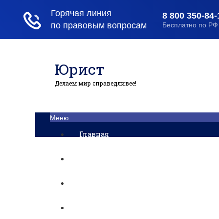
Юрист
Делаем мир справедливее!
Меню
Главная
Помощь юриста
Уголовный процесс
Приватизация