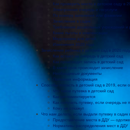
Как проверить место в детском саду в 2
Электронная очередь и госуслуги
По номеру заявления или фамилии
Зачисление в садик
Требование дошкольных учреждений и
Какие льготы и компенсации
Медсправки для детей
Изменения 2020 года
Зачисление ребенка в детский сад в 2020 году
Как встают на очередь в детский сад
Как происходит запись в детский сад
В какой срок происходит зачисление
Необходимые документы
Полезная информация
Способы попасть в детский сад в 2019, если
Что такое путевка в детский сад
Как регламентируется
Как получить путевку, если очередь не
Кому не откажут
Что нам делать, если выдали путевку в садик
Предоставление места в ДДУ — одолже
Нормативы распределения мест в ДДУ