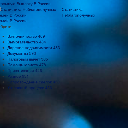
громную Выплату В России
Статистика
Неблагополучных
емей В России
убрики
Взяточничество
469
Вымогательство
484
Дарение недвижимости
483
Документы
593
Налоговый вычет
505
Помощь юриста
478
Приватизация
446
Разное
931
Сопровождение сделок
430
Уголовный процесс
456