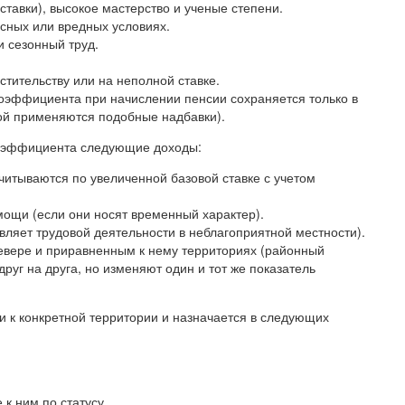
авки), высокое мастерство и ученые степени.
асных или вредных условиях.
 сезонный труд.
тительству или на неполной ставке.
коэффициента при начислении пенсии сохраняется только в
рой применяются подобные надбавки).
коэффициента следующие доходы:
читываются по увеличенной базовой ставке с учетом
ощи (если они носят временный характер).
ляет трудовой деятельности в неблагоприятной местности).
евере и приравненным к нему территориях (районный
руг на друга, но изменяют один и тот же показатель
 к конкретной территории и назначается в следующих
к ним по статусу.