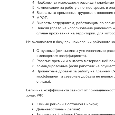
Надбавки за имеющиеся разряды (тарифные ст
Компенсации за работу в ночное время, в оп
Выплаты за временные трудовые отношения и
МРОТ.
Выплаты сотрудникам, работающим по совмес
Пенсия (право на использование районного 
случае проживания на территории, для кото
Не включаются в базу при начислении районного 
Отпускные (эти выплаты уже изначально расс
имеющегося коэффициента).
Разовые премии и выплата материальной пом
Командировочные (если работник не осуществ
Процентные добавки за работу на Крайнем С
коэффициент и северные добавки не влияют д
оплаты).
Величина коэффициента зависит от принадлежности
зонах РФ:
Южные регионы Восточной Сибири;
Дальневосточный регион;
Территории Крайнего Севера и приравненные 