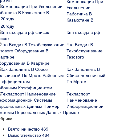
Компенсация При
Увольнении
Работника В
Казахстане В
020году
Кпп въезда в рф
писок
Что Входит В
Техобслуживание
Газового
борудования В Квартире
Как Заполнить В
Сбисе Больничный
По Мротс
айонным Коэффициентом
Техпаспорт
Наименование
Информационной
истемы Персональных Данных Пример
убрики
Взяточничество
469
Вымогательство
484