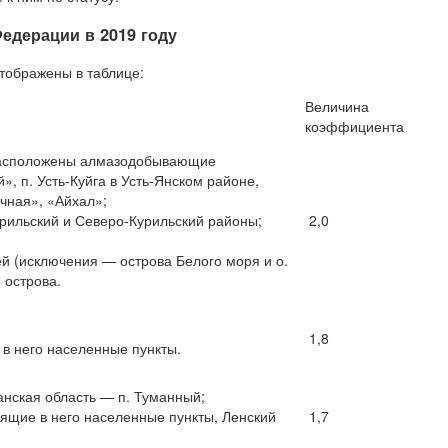
дерации в 2019 году
тображены в таблице:
Величина
коэффициента
 расположены алмазодобывающие
», п. Усть-Куйга в Усть-Янском районе,
чная», «Айхал»;
рильский и Северо-Курильский районы;
2,0
й (исключения — острова Белого моря и о.
 острова.
1,8
 в него населенные пункты.
анская область — п. Туманный;
дящие в него населенные пункты, Ленский
1,7