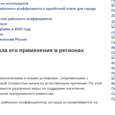
 он используется
айонного коэффициента к заработной плате для города
учетом районного коэффициента
2
лате
бавки в 2020 году
с
ки
егионам России
ла его применения в регионах
О
Р
лиматическими и иными условиями, сопряженными с
окой стоимостью жизни по естественным причинам. По этой
няются различные меры по поддержке населения,
ание материального равенства.
С
Р
е районных коэффициентов, которые устанавливаются на