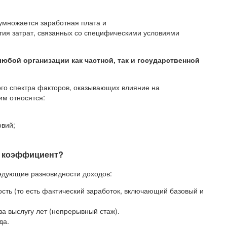
умножается заработная плата и
тия затрат, связанных со специфическими условиями
юбой организации как частной, так и государственной
го спектра факторов, оказывающих влияние на
им относятся:
овий;
й коэффициент?
едующие разновидности доходов:
ость (то есть фактический заработок, включающий базовый и
за выслугу лет (непрерывный стаж).
да.