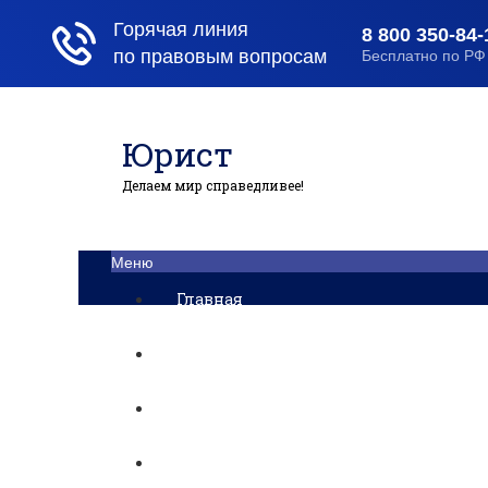
Юрист
Делаем мир справедливее!
Меню
Главная
Помощь юриста
Уголовный процесс
Приватизация