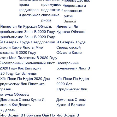
преимущества,
недостатки и
связанные
риски
Записи
Является Ли
Курская Область
ернобыльские Зоны В 2020 Году
Я Ветеран Труда
Свердловской
Области Какие
ьготы Мне Положены В 2020 Году
Электронный
Больничный Лист В
020 Году Как Выглядит
Кбк Пени По Ндфл
2020 Для
Юридических Лиц
латежка Образец
Демонтаж Стены
Кухни И Балкона
ак Делать
Что Входит В