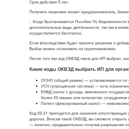
Срок действия 5 лет.
Получить лицензию может предприниматель, бизнес
: Когда Выплачивается Пособие По Беременности 
дополнительные виды деятельности, так как в мом
осуществляется бесплатно.
Если впоследствии будет принято решение о добавл
Выбор можно остановить на грузоперевозках.
После того как код ОКВЭД такси для ИП выбран, на
Какие коды ОКВЭД выбрать ИП для органи
ОСНО (общий режим) — устанавливается по у
УСН (упрощённая система) — есть ограничен
ЕНВД (налог с дохода, вменённого государст
более 20 машин или количество сотрудников 
Патент (фиксированный налог) — невозможн
Код 52.21 пригодится для оказания сопутствующих 
дорогах. Вписав такой ОКВЭД, вы сможете открыть а
— конечно, предварительно получив разрешения от