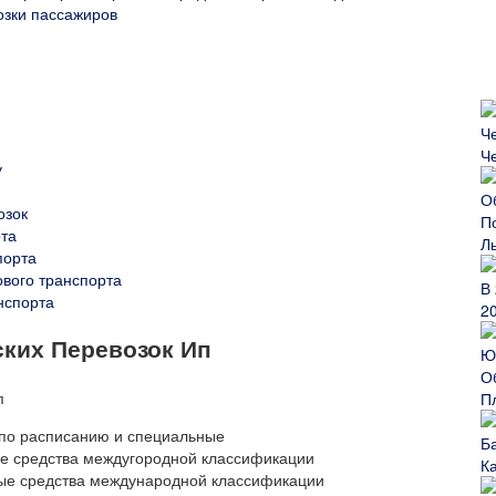
зки пассажиров
Ч
у
озок
рта
Л
порта
ового транспорта
нспорта
2
ских Перевозок Ип
П
 по расписанию и специальные
ые средства междугородной классификации
К
ные средства международной классификации