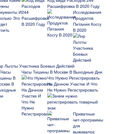
Код Вида Расходов 244
Расшифровка В 2020 Году
Исследования
Продуктов
Питания Косгу
В 2020
нр Льготы Участника Боевых Действий
Часы Тишины В Москве В Выходные Дни
Что Нужно Регистрировать
На Дачном Участке И Что
Не Нужно Регистрировать
Зачем нужно
регистрировать товарный
знак
Приватные
чит-программы
для
выживалок: