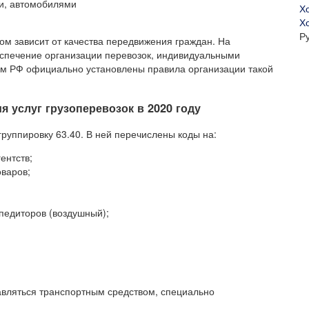
ми, автомобилями
Х
Р
ом зависит от качества передвижения граждан. На
еспечение организации перевозок, индивидуальными
ом РФ официально установлены правила организации такой
 услуг грузоперевозок в 2020 году
группировку 63.40. В ней перечислены коды на:
ентств;
оваров;
спедиторов (воздушный);
тавляться транспортным средством, специально