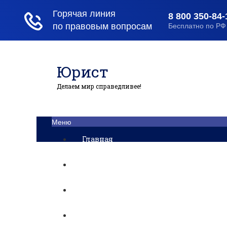
Юрист
Делаем мир справедливее!
Меню
Главная
Помощь юриста
Уголовный процесс
Приватизация