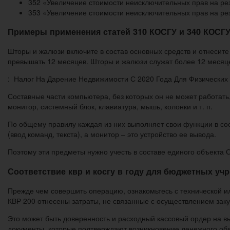
352 «Увеличение стоимости неисключительных прав на ре
353 «Увеличение стоимости неисключительных прав на ре
Примеры применения статей 310 КОСГУ и 340 КОСГУ 
Шторы и жалюзи включите в состав основных средств и отнесите
превышать 12 месяцев. Шторы и жалюзи служат более 12 месяце
: Налог На Дарение Недвижимости С 2020 Года Для Физических
Составные части компьютера, без которых он не может работать
монитор, системный блок, клавиатура, мышь, колонки и т. п.
По общему правилу каждая из них выполняет свои функции в со
(ввод команд, текста), а монитор – это устройство ее вывода.
Поэтому эти предметы нужно учесть в составе единого объекта 
Соответствие квр и косгу в году для бюджетных уч
Прежде чем совершить операцию, ознакомьтесь с технической и
КВР 200 отнесены затраты, не связанные с осуществлением зак
Это может быть доверенность и расходный кассовый ордер на в
документы, которые подтверждают возникновение денежного обяз