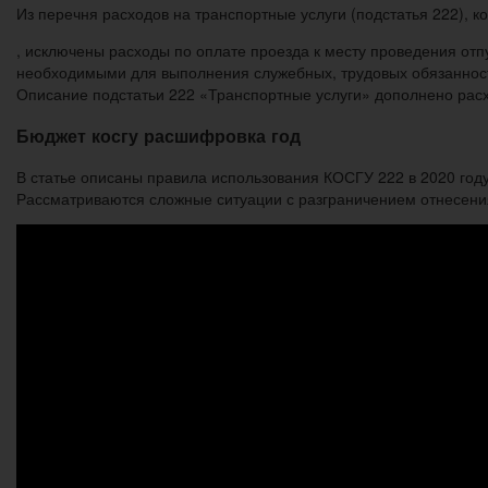
Из перечня расходов на транспортные услуги (подстатья 222), к
, исключены расходы по оплате проезда к месту проведения отпу
необходимыми для выполнения служебных, трудовых обязанност
Описание подстатьи 222 «Транспортные услуги» дополнено расх
Бюджет косгу расшифровка год
В статье описаны правила использования КОСГУ 222 в 2020 го
Рассматриваются сложные ситуации с разграничением отнесени