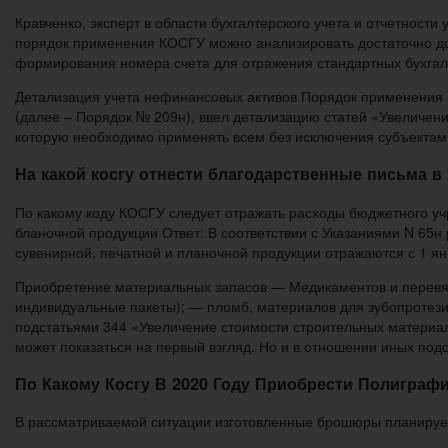
Кравченко, эксперт в области бухгалтерского учета и отчетно
порядок применения КОСГУ можно анализировать достаточно дол
формирования номера счета для отражения стандартных бухгалт
Детализация учета нефинансовых активов Порядок применения 
(далее – Порядок № 209н), ввел детализацию статей «Увеличен
которую необходимо применять всем без исключения субъектам у
На какой косгу отнести благодарственные письма в 
По какому коду КОСГУ следует отражать расходы бюджетного уч
бланочной продукции Ответ: В соответствии с Указаниями N 65н
сувенирной, печатной и планочной продукции отражаются с 1 янв
Приобретение материальных запасов — Медикаментов и перевязо
индивидуальные пакеты); — пломб, материалов для зубопротези
подстатьями 344 «Увеличение стоимости строительных материа
может показаться на первый взгляд. Но и в отношении иных под
По Какому Косгу В 2020 Году Приобрести Полиграф
В рассматриваемой ситуации изготовленные брошюры планирует