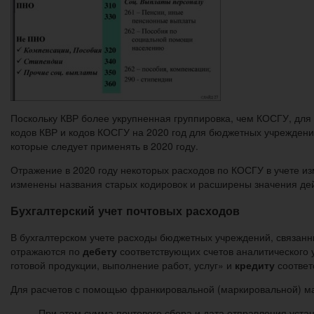
Поскольку КВР более укрупненная группировка, чем КОСГУ, дл
кодов КВР и кодов КОСГУ на 2020 год для бюджетных учреждени
которые следует применять в 2020 году.
Отражение в 2020 году некоторых расходов по КОСГУ в учете и
изменены названия старых кодировок и расширены значения де
Бухгалтерский учет почтовых расходов
В бухгалтерском учете расходы бюджетных учреждений, связан
отражаются по
дебету
соответствующих счетов аналитического у
готовой продукции, выполнение работ, услуг» и
кредиту
соответ
Для расчетов с помощью франкировальной (маркировальной) ма
При этом сумма почтового сбора и дата отправления уст