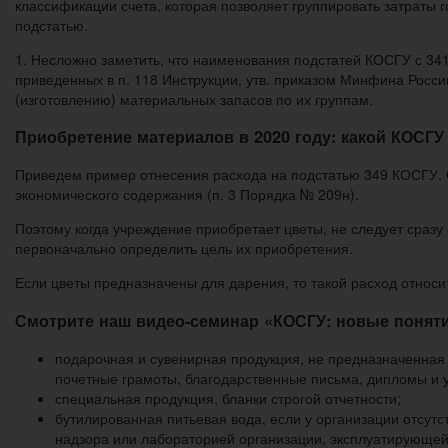
классификации счета, которая позволяет группировать затраты г
подстатью.
1. Несложно заметить, что наименования подстатей КОСГУ с 34
приведенных в п. 118 Инструкции, утв. приказом Минфина Росси
(изготовлению) материальных запасов по их группам.
Приобретение материалов в 2020 году: какой КОСГУ
Приведем пример отнесения расхода на подстатью 349 КОСГУ. О
экономического содержания (п. 3 Порядка № 209н).
Поэтому когда учреждение приобретает цветы, не следует сразу
первоначально определить цель их приобретения.
Если цветы предназначены для дарения, то такой расход относ
Смотрите наш видео-семинар
«КОСГУ: новые поняти
подарочная и сувенирная продукция, не предназначенная
почетные грамоты, благодарственные письма, дипломы и у
специальная продукция, бланки строгой отчетности;
бутилированная питьевая вода, если у организации отсут
надзора или лабораторией организации, эксплуатирующе