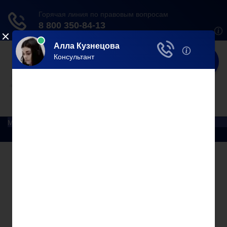
Юрист
Делаем мир справедливее!
Меню
Главная
Помощь юриста
Уголовный процесс
Приватизация