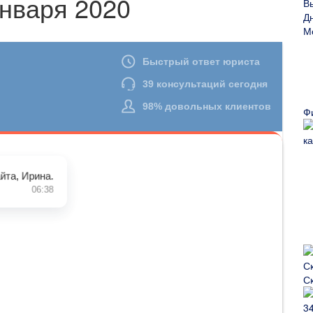
нваря 2020
Ф
С