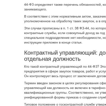
44-ФЗ определяет также перечень обязанностей, ко
занимающего.
В соответствии с этим нормативным актом, заказчи
уполномоченное на обработку таких закупок, а в о
Эти случаи прописаны в п. 1 ст. 38 ФЗ-44, по кот
контрактные службы, если совокупный доход за год
специальное подразделение нет необходимости, но
инструкции приложен в конце статьи.
Контрактный управляющий: до
отдельная должность
Кто такой контрактный управляющий по 44-ФЗ? Это
предприятия в сфере закупок товаров, работ и усл
Он контролирует весь процесс от заключения догов
Термин введен законом в целях регулирования сфер
управляющий как должность не включен в тарифн
квалификационные группы. Соответственно, не утв
унифицированной формы приказа о создании служ
Типовое положение о госконтрактной службе утвер