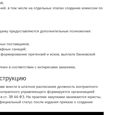
ий;
ней, в том числе на отдельных этапах создание комиссии по
ющему предоставляются дополнительные полномочия:
ных поставщиков;
афных санкций;
 формированию претензий и исков, выплате банковской
нен в соответствии с интересами заказчика.
нструкцию
аве внести в штатное расписание должность контрактного
контрактного управляющего формируется организацией
в ст. 38 44-ФЗ. На практике закупками занимаются юристы,
официальный статус после издания приказа о создании