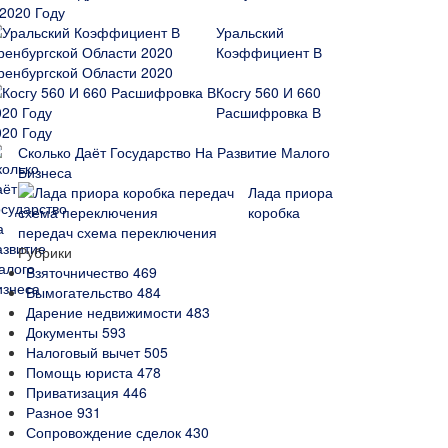
 2020 Году
Уральский
Коэффициент В
ренбургской Области 2020
Косгу 560 И 660
Расшифровка В
020 Году
Сколько Даёт Государство На Развитие Малого
Бизнеса
Лада приора
коробка
передач схема переключения
Рубрики
Взяточничество
469
Вымогательство
484
Дарение недвижимости
483
Документы
593
Налоговый вычет
505
Помощь юриста
478
Приватизация
446
Разное
931
Сопровождение сделок
430