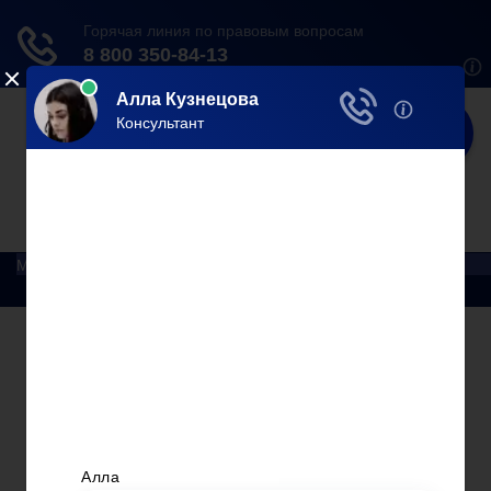
Юрист
Делаем мир справедливее!
Меню
Главная
Помощь юриста
Уголовный процесс
Приватизация