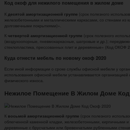
Код окоф для нежилого помещения в жилом доме
К
десятой амортизационной группе
(срок полезного использов
железобетонными и металлическими каркасами, со стенами из к
долговечными покрытиями)».
К
четвертой амортизационной группе
(срок полезного исполь
(воздухоопорные, пневмокаркасные, шатровые и др.); передвиж
стеклопластика, прессованных плит и деревянные» (Код ОКОФ 21
Куда отнести мебель по новому окоф 2020
Если иной информации о сроке службы офисной мебели у организ
использования офисной мебели устанавливается организацией са
физического износа.
Нежилое Помещение В Жилом Доме Код
К
восьмой амортизационной группе
(срок полезного использо
облегченной каменной кладки, железобетонными, кирпичными и
деревянные с брусчатыми или бревенчатыми рубленными стенам