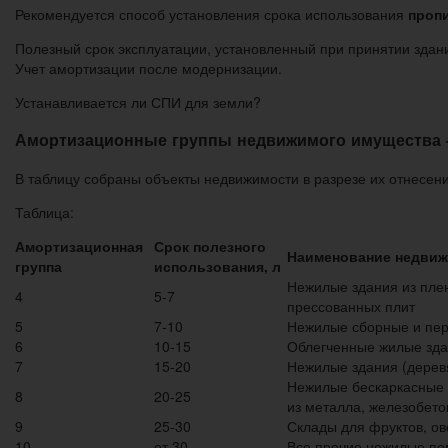
Рекомендуется способ установления срока использования
пропи
Полезный срок эксплуатации, установленный при принятии здани
Учет амортизации после модернизации.
Устанавливается ли СПИ для земли?
Амортизационные группы недвижимого имущества 
В таблицу собраны объекты недвижимости в разрезе их отнесен
Таблица:
Амортизационная
Срок полезного
Наименование недвиж
группа
использования, л
Нежилые здания из плен
4
5-7
прессованных плит
5
7-10
Нежилые сборные и пе
6
10-15
Облегченные жилые зда
7
15-20
Нежилые здания (дерев
Нежилые бескаркасные з
8
20-25
из металла, железобето
9
25-30
Склады для фруктов, ов
10
от 30
Все прочие нежилые по