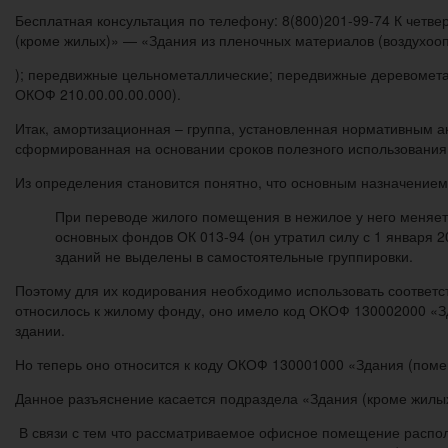
Бесплатная консультация по телефону: 8(800)201-99-74 К четве
(кроме жилых)» — «Здания из пленочных материалов (воздухоо
); передвижные цельнометаллические; передвижные деревометал
ОКОФ 210.00.00.00.000).
Итак, амортизационная – группа, установленная нормативным а
сформированная на основании сроков полезного использования
Из определения становится понятно, что основным назначением
При переводе жилого помещения в нежилое у него меняетс
основных фондов ОК 013-94 (он утратил силу с 1 января 2
зданий не выделены в самостоятельные группировки.
Поэтому для их кодирования необходимо использовать соответс
относилось к жилому фонду, оно имело код ОКОФ 130002000 «
здании.
Но теперь оно относится к коду ОКОФ 130001000 «Здания (пом
Данное разъяснение касается подраздела «Здания (кроме жилых
В связи с тем что рассматриваемое офисное помещение распола