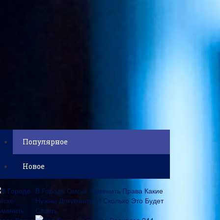
Популярное
Новое
В Городе Омске Заменить Права Какие
Нужны Документы И Сколько Это Будет
Стоить