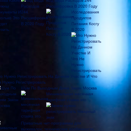
Код Вида Расходов 244
Расшифровка В 2020 Году
Исследования
Продуктов
Питания Косгу
В 2020
то Нужно Регистрировать На Дачном Участке И Что
е Нужно Регистрировать
Шум По Выходным Дням Закон Москва
Минимальная месячная
тарифная ставка это
Зачем нужно
регистрировать товарный
знак
Приватные чит-программы для
выживалок: технические особенности,