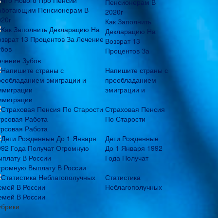
Пенсионерам В
2020г
Как Заполнить
Декларацию На
Возврат 13
Процентов За
ечение Зубов
Напишите страны с
преобладанием
эмиграции и
ммиграции
Страховая Пенсия
По Старости
урсовая Работа
Дети Рожденные
До 1 Января 1992
Года Получат
громную Выплату В России
Статистика
Неблагополучных
емей В России
убрики