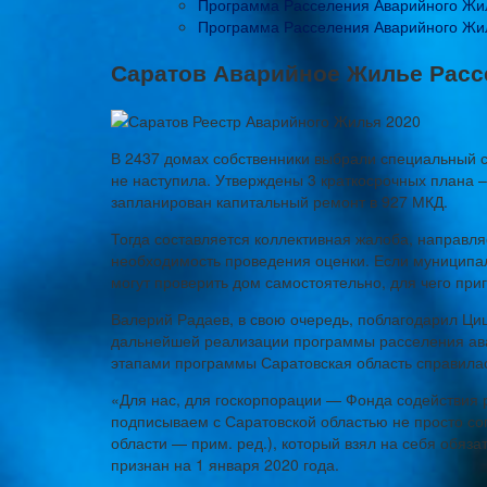
Программа Расселения Аварийного Жил
Программа Расселения Аварийного Жил
Саратов Аварийное Жилье Расс
В 2437 домах собственники выбрали специальный сч
не наступила. Утверждены 3 краткосрочных плана – 
запланирован капитальный ремонт в 927 МКД.
Тогда составляется коллективная жалоба, направл
необходимость проведения оценки. Если муниципал
могут проверить дом самостоятельно, для чего пр
Валерий Радаев, в свою очередь, поблагодарил Ци
дальнейшей реализации программы расселения ава
этапами программы Саратовская область справила
«Для нас, для госкорпорации — Фонда содействи
подписываем с Саратовской областью не просто со
области — прим. ред.), который взял на себя обяз
признан на 1 января 2020 года.