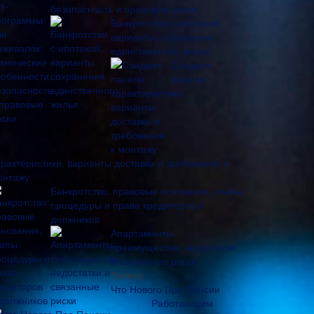
безопасность и правовые риски
Банкротство с ипотекой:
варианты сохранения
единственного жилья
Сэндвич-
панели:
арактеристики, варианты доставки и требования к
онтажу
Банкротство: правовые основания, этапы
процедуры и права кредиторов и
должников
Апартаменты:
преимущества, недостатки
и связанные риски
Записи
Что Нового Про Пенсии
Работающим