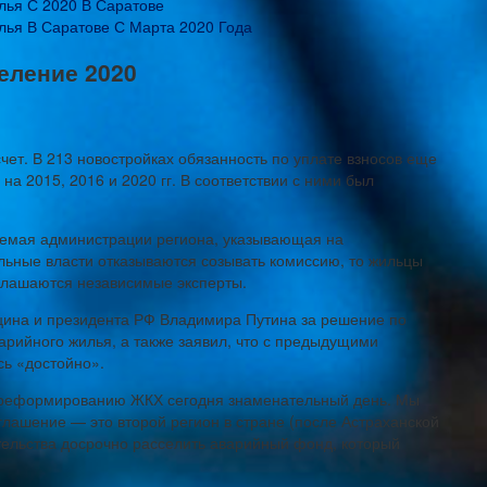
ья С 2020 В Саратове
ья В Саратове С Марта 2020 Года
еление 2020
ет. В 213 новостройках обязанность по уплате взносов еще
на 2015, 2016 и 2020 гг. В соответствии с ними был
яемая администрации региона, указывающая на
ьные власти отказываются созывать комиссию, то жильцы
иглашаются независимые эксперты.
цина и президента РФ Владимира Путина за решение по
рийного жилья, а также заявил, что с предыдущими
сь «достойно».
я реформированию ЖКХ сегодня знаменательный день. Мы
глашение — это второй регион в стране (после Астраханской
ательства досрочно расселить аварийный фонд, который