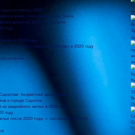
 саратов январь 2020
ереселение, снос, программа, закон
йного жилья на 2020 год саратов
20 году
Л
жилья в 2020 году
ия аварийного жилья заработает в 2020 году
а расселение
и
К
 Саратове: бюджетная арифметика
ов в городе Саратов
О
из аварийного жилья в 2020 году
20 году
жилья после 2020 года — последние новости
С
Р
се