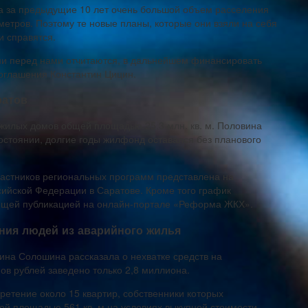
ла за предыдущие 10 лет очень большой объем расселения
етров. Поэтому те новые планы, которые они взяли на себя
и справятся.
они перед нами отчитаются, в дальнейшем финансировать
оглашения Константин Цицин.
ратов
жилых домов общей площадью 25,3 млн. кв. м. Половина
остоянии, долгие годы жилфонд оставался без планового
астников региональных программ представлена на
сийской Федерации в Саратове. Кроме того график
ющей публикацией на онлайн-портале «Реформа ЖКХ».
ения людей из аварийного жилья
ина Солошина рассказала о нехватке средств на
в рублей заведено только 2,8 миллиона.
ретение около 15 квартир, собственники которых
ей площадью 561 кв. м на условиях выкупной стоимости