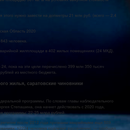
я этого нужно завести на допметры 21 млн руб. (всего — 2,4
ская Область 2020
 843 человека.
 аварийной жилплощади в 402 жилых помещениях (24 МКД).
24, пока на эти цели перечислено 399 млн 350 тысяч
 рублей из местного бюджета.
ого жилья, саратовские чиновники
федеральной программы. По словам главы наблюдательного
гея Степашина, она начнет действовать с 2020 года,
 программы: 22-25 млрд рублей.
в регионе после 2012 года признаны аварийными еще 509
ованиях. 12224 человека подлежат расселению, — сообщил