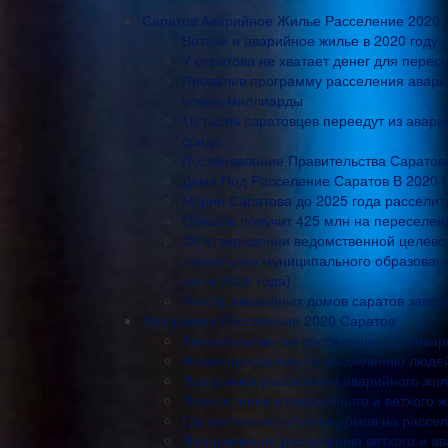
Саратов Аварийное Жилье Расселение 2020
Ветхое и аварийное жилье в 2020 году 
У саратова не хватает денег для перес
Провалив программу расселения аварий
новые миллиарды
10 тысяч саратовцев переедут из авар
среда
Постановление Правительства Саратовс
Дома Под Расселение Саратов В 2020 
Мэрия Саратова до 2025 года расселит
Область получит 425 млн на переселен
Об утверждении ведомственной целево
территории муниципального образовани
июля 2020 года)
Реестр аварийных домов саратов завод
Программа Расселения 2020 Саратов
Аварийное жилье расселение с 1 январ
Новая программа по расселению людей 
Программа расселения аварийного жил
Переселение из аварийного и ветхого ж
Где посмотреть список домов на рассел
Программа по расселению ветхого и ав