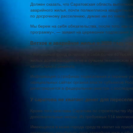
Должен сказать, что Саратовская область выполни
аварийного жилья, почти полмиллиона квадратных м
по досрочному расселению, думаю им по плечу, он
Мы берем на себя обязательства, после того, как 
программу», — заявил на церемонии подписания с
Ветхое и аварийное жилье в 2020 году са
«Жилищный фонд включает в себя более 40 тысяч 
жилых домов находится не в лучшем техническом с
капитального ремонта.
Информация о графиках переселения и перечне уч
официальных сайтах органов власти субъектов Рос
регистрируется в федеральном реестре с последу
У саратова не хватает денег для пересел
Кроме того замглавы Саратова по строительству Ир
дополнительные метры. Из требуемых 114 миллионо
Имеющихся в казне города средств хватит на приоб
согласились освободить свое аварийное жилье общ