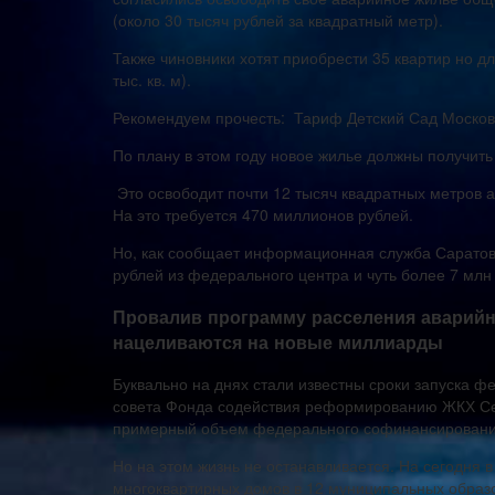
(около 30 тысяч рублей за квадратный метр).
Также чиновники хотят приобрести 35 квартир но дл
тыс. кв. м).
Рекомендуем прочесть: Тариф Детский Сад Москов
По плану в этом году новое жилье должны получить
Это освободит почти 12 тысяч квадратных метров
На это требуется 470 миллионов рублей.
Но, как сообщает информационная служба Саратов 
рублей из федерального центра и чуть более 7 млн
Провалив программу расселения аварийн
нацеливаются на новые миллиарды
Буквально на днях стали известны сроки запуска 
совета Фонда содействия реформированию ЖКХ Сер
примерный объем федерального софинансирования
Но на этом жизнь не останавливается. На сегодня 
многоквартирных домов в 12 муниципальных образ