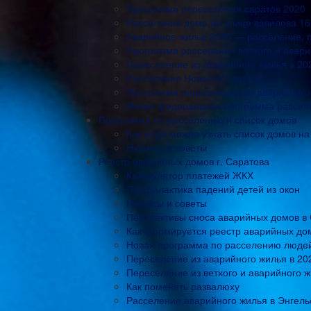
Программа переселения саратов 2020
Расселение дома на улице вавилова 16
Аварийное жилье 2020 — расселение, п
Программа расселения ветхого и авари
Переселение из аварийного жилья в 20
Расселение Новости Саратов
Программа переселения из аварийного 
Новая федеральная программа расселен
Программа по расселению и список домов
Как и где можно узнать список домов н
Нюансы и советы
Реестр аварийных домов г. Саратова
Калькулятор платежей ЖКХ
Профилактика падений детей из окон
Нюансы и советы
Перспективы сноса аварийных домов в
Как формируется реестр аварийных дом
Новая программа по расселению людей 
Переселение из аварийного жилья в 20
Переселение из ветхого и аварийного 
Как поменять развалюху
Расселение аварийного жилья в Энгель