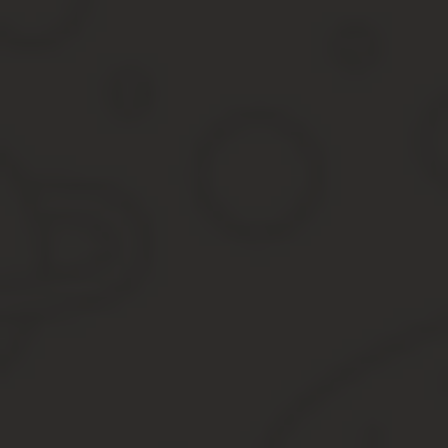
Примерно по той же схеме работают и все МФЦ. Они собирают до
В принципе, куда подавать заявление и комплект документов на
На изготовление паспорта закон отводит
10 дней
. В течение эт
получить готовый паспорт (19 января будет воскресеньем).
Если вы заказываете паспорт из другого региона (не того, где 
дождётся ответа и т.д. Это отнимает время.
Сколько лет будет действовать первы
Если ничего не случится, полученный в 14 лет паспорт нужно буд
Понятно, что если у вас дочь, она может выйти замуж ещё когда
Как-то так. Если где-то ошиблись — сильно не ругайте. Но соби
Оригинал статьи на нашем сайте:
https://krutomama.ru/laws/re