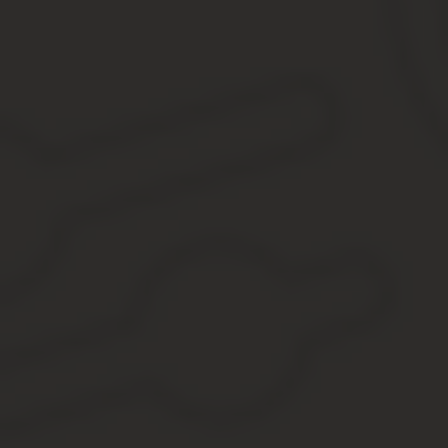
Справка о постоянной или временной регистрации на терр
Фотографии размером 3,5 х 4,5 см в цветном или черно-бе
Документ о совершении платежа в казну государства за вы
Заявление на оформление и выдачу документа. Оно запол
С какого года начали паспорт 
К материалу «В Москве начали выдавать загранпаспорта нового п
обязательные паспорта для крестьян, временно покидающих пр
В начале XIX века появились загранпаспорта. К концу XIX века 
принадлежности, вероисповедания и с отметкой о регистрации. 
Удостоверением личности признавался любой официально выда
27 декабря 1932 года постановлением ЦИК и СНК СССР паспорта 
Ленинградской области.