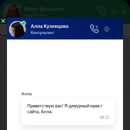
Юрист
Делаем мир справедливее!
Меню
Главная
Помощь юриста
Уголовный процесс
Приватизация
Сопровождение сделок