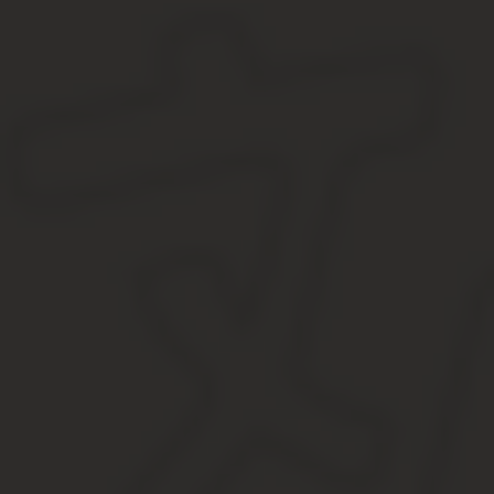
1.
Проживание по месту пребывания или по месту жительства в ж
гражданина (паспорт), без документа, удостоверяющего личнос
(паспорту), влечет наложение административного штрафа в разме
С какого года выдают паспорт в 14 лет
В иных случаях гражданство нужно будет подтверждать. Для эт
месту жительства для оформления ребенку наличия гражданства 
Такое событие, как выселение из квартиры, сегодня встретишь не
выселили из квартиры и что делать, если случился столь непри
С 2019 года украинцам начнут выдават
Также, как ранее сообщала «БИ», в новом паспорте не будет и
служба по просьбе гражданина бесплатно выдаст ему бумажную 
отпадет.
ID-карта действительна 10 лет с момента выдачи, потом надо пол
Предложат оформить (за деньги, но цена пока неизвестна: по о
200 грн. — Авт.