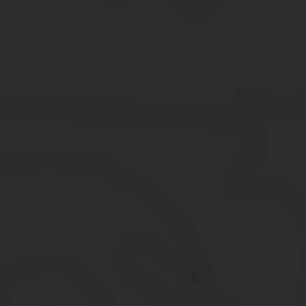
Для этого законному представителю нужно подать заявление по
«О порядке рассмотрения вопросов гражданства Российской Фе
, который утвержден Президентом от 14 ноября 2002 г. N 1325.О
данном регионе по месту жительства. А за это время проверя
миграционной службы по предоставлению государственной услуг
С какого года паспорт начали выдавать
Как только вы соберете все документы и сдадите их, вам будет 
документ на руки.