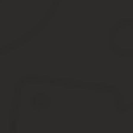
Подтверждающим документом выступает свидетельство о рождени
паспорт законного представителя (родителей, опекуна и т.д), в 
только после получения гражданства.
Для этого законному представителю нужно подать заявление по
«О порядке рассмотрения вопросов гражданства Российской Фе
, который утвержден Президентом от 14 ноября 2002 г.
N 1325.
заявление формы № 1-П о выдаче/замене паспорта;
документ, подтверждающий гражданство РФ (о чем было с
свидетельство о рождении;