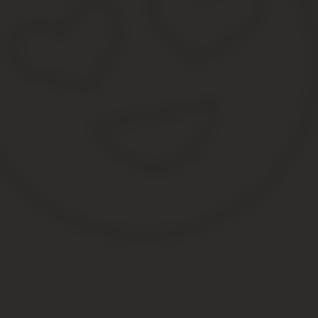
Автор
НИКИТА РАСКУДРЯВЦЕВ
задал вопрос в разделе
Другое
в каком году стали выдавать паспорта рф с 14 лет. и получил лу
Ответ от Ђа Самая[гуру]
В соответствии с Указом Президента
личность гражданина Российской Федерации на территори
документом, удостоверяющим личность гражданина Россий
Российской Федерации, достигшие 14-летнего возраста и 
Федерации, образец бланка и описание паспорта граждан
июля 1997 г. № 828. Приказом ФМС России от 7 декабря 2
Российской Федерации по предоставлению государственной
гражданина Российской Федерации, удостоверяющих лично
Как оформить и получить паспорт РФ 
В таком случае вам поможет обжалование в суде данного вопроса
на этой стадии многие передумывают и принимают документы, а 