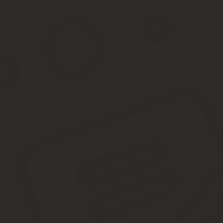
Как разъяснил нам юрист Василий Мирошниченко, по закону в 1
место жительства, снимать со своего счета небольшие суммы де
Сейчас за него, например, вопрос проживания решают родители и
решает, что он должен жить у матери)«Главное преимущество н
интернет, без очередей.
Во сколько лет в Российской Федерац
› › Информация, касающаяся того, во сколько лет в России полу
В этой статье пойдет речь о том, по достижении какого возрас
значимости.
Помимо того, будет рассказано о том, какой орган имеет полном
присутствовать.
Аналогом паспорта для граждан, которые его не имеют в силу с
гражданином Российской Федерации, обязано иметь свой личный
четырнадцати лет.
Таким образом, как только физическому лицу исполняется четы
рекомендуем не затягивать с этим процессом, поскольку без пас
количества своих прав, а также рискует обрести проблемы с зак
В обязанности всех физических лиц, принадлежащих к категории