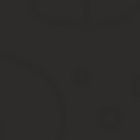
Когда паспорт стали выдавать с 14 ле
/ / С момента исполнения четырнадцатилетия, для того чтобы п
гражданство.