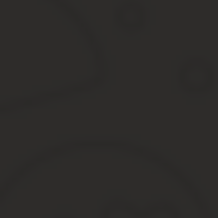
Ее образец вы можете посмотреть тут.
Или же, основываясь на собственный опыт, нужно только подойти
» » С какого года стали паспорт выдавать в 14 лет В разделе Д
ответ это В соответствии с Указом Президента Российской Феде
«Об основном документе, удостоверяющем личность гражданин
паспорт гражданина Российской Федерации яв
Федерации на территории Российской Федерац
Паспорт обязаны иметь все граждане Российской Федерации, до
гражданина Российской Федерации, образец бланка и описание
Федерации от 8 июля 1997 г.
Когда начали выдавать паспор