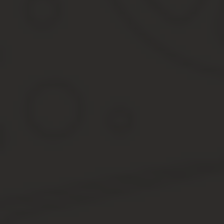
Нашему сыну исполняется 14 лет 6 января 2020 года. Так что ср
паспорт.
Кстати, оказалось, что тянуть с этим не нужно. В наше время 
Закон даёт на это 30 дней после дня рождения.
В нашем случае нужно успеть подать заявление до 5 февраля. 