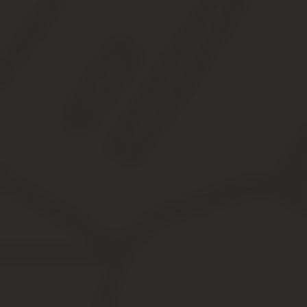
То самое место
С 2013 по 2015 года все Российские СМИ писали о том, что в Р
специалистам ФМС в устной форме: «ну как, поменять паспорт м
сейчас комментировать.
У электронного паспорта не будет банковского приложения, поэ
На электронный паспорт нанесут ФИО и фото владельца, пол, д
С какого года стали получать паспорт 
Что представляет собой новый паспорт Украины? Фото документ
поверхности визуально можно будет увидеть всю личную инфор
Несмотря на политику распространения правовой информации, г
обратиться в регистрационные органы, осуществляющие сбор све
Как получить паспорт в — 14 лет
Российское законодательство предусматривает получение первог
обращении в государственные органы для оформления паспорт
За оформлением документов можно обращаться в местное отдел