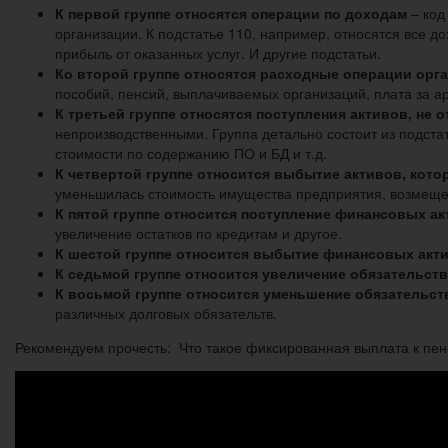
К первой группе относятся операции по доходам
– код
организации. К подстатье 110, например, относятся все дох
прибыль от оказанных услуг. И другие подстатьи.
Ко второй группе относятся расходные операции орг
пособий, пенсий, выплачиваемых организаций, плата за ар
К третьей группе относятся поступления активов, не
непроизводственными. Группа детально состоит из подста
стоимости по содержанию ПО и БД и т.д.
К четвертой группе относится выбытие активов, кото
уменьшилась стоимость имущества предприятия, возмещен
К пятой группе относится поступление финансовых а
увеличение остатков по кредитам и другое.
К шестой группе относится выбытие финансовых акт
К седьмой группе относится увеличение обязательств
К восьмой группе относится уменьшение обязательст
различных долговых обязательтв.
Рекомендуем прочесть: Что такое фиксированная выплата к пен