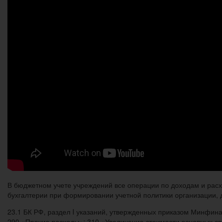
В бюджетном учете учреждений все операции по доходам и рас
бухгалтерии при формировании учетной политики организации, 
23.1 БК РФ, раздел I указаний, утвержденных приказом Минфина 
290 «Прочие расходы»; 310 «Увеличение стоимости основных ср