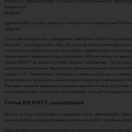
росписью, уведомлением о бюджетных ассигнованиях, сметой д
бюджетных
средств.
Здравствуйте, вопрос касается отнесения специалистами Росф
средств.
Ситуация следующая, учреждение приобрело в 2012 году сушилк
запасов», руководствуясь тем, что данный объект малоценный и 
потребуется платить за осмотр и выдачу заключения о техничес
применения бюджетной классификации 180н не является закрыт
статье КОСГУ за должностными лицами учреждения. Такой подх
произведены в рамках бюджетного финансирования по статье К
статью 310 «Увеличение стоимости основных средств» и счита
установлена и включена в инвентарную карточку помещения в к
Учитывая мнение ревизоров сушилка принята к учету в составе
контролирующих органов по применению санкций предусмотренн
Статья 226 КОСГУ: расшифровка
На код по под статьей двести двадцать шесть именуемый « про
организаций по осуществлению различных работ, оказание разн
Коды бюджетной классификации на практике используют при ф