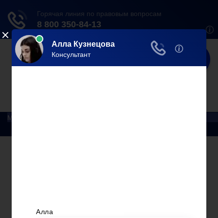
Юрист
Делаем мир справедливее!
Меню
Главная
Помощь юриста
Уголовный процесс
Приватизация