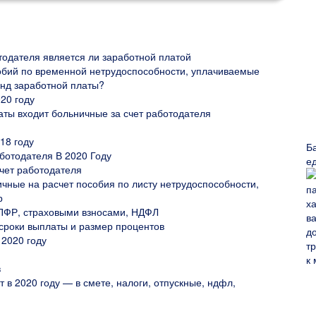
тодателя является ли заработной платой
обий по временной нетрудоспособности, уплачиваемые
онд заработной платы?
20 году
аты входит больничные за счет работодателя
18 году
Б
ботодателя В 2020 Году
е
счет работодателя
ные на расчет пособия по листу нетрудоспособности,
р
 ПФР, страховыми взносами, НДФЛ
 сроки выплаты и размер процентов
 2020 году
в
т в 2020 году — в смете, налоги, отпускные, ндфл,