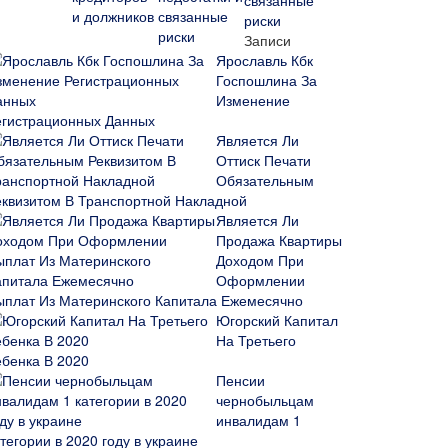
связанные
риски
Записи
Ярославль Кбк
Госпошлина За
Изменение
егистрационных Данных
Является Ли
Оттиск Печати
Обязательным
еквизитом В Транспортной Накладной
Является Ли
Продажа Квартиры
Доходом При
Оформлении
ыплат Из Материнского Капитала Ежемесячно
Югорский Капитал
На Третьего
ебенка В 2020
Пенсии
чернобыльцам
инвалидам 1
тегории в 2020 году в украине