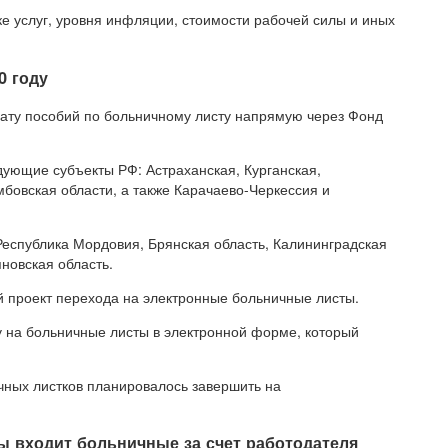
е услуг, уровня инфляции, стоимости рабочей силы и иных
0 году
ату пособий по больничному листу напрямую через Фонд
дующие субъекты РФ: Астраханская, Курганская,
бовская области, а также Карачаево-Черкессия и
Республика Мордовия, Брянская область, Калининградская
яновская область.
й проект перехода на электронные больничные листы.
у на больничные листы в электронной форме, который
чных листков планировалось завершить на
ы входит больничные за счет работодателя