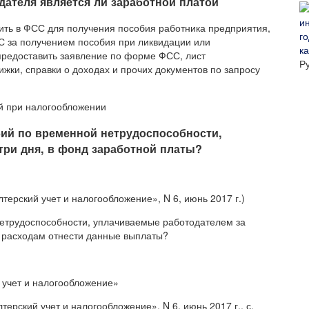
дателя является ли заработной платой
ить в ФСС для получения пособия работника предприятия,
С за получением пособия при ликвидации или
ка
предоставить заявление по форме ФСС, лист
Р
ижки, справки о доходах и прочих документов по запросу
й при налогообложении
ий по временной нетрудоспособности,
три дня, в фонд заработной платы?
ерский учет и налогообложение», N 6, июнь 2017 г.)
етрудоспособности, уплачиваемые работодателем за
м расходам отнести данные выплаты?
 учет и налогообложение»
рский учет и налогообложение», N 6, июнь 2017 г., с.