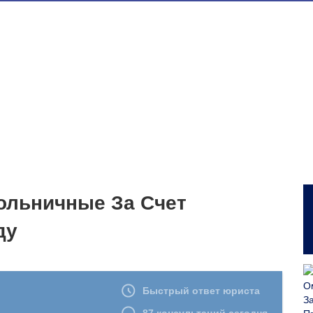
ольничные За Счет
ду