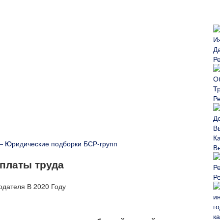
Р
Р
 — Юридические подборки БСР-групп
В
платы труда
Р
ка