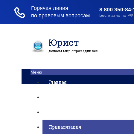
Юрист
Делаем мир справедливее!
Меню
Главная
Помощь юриста
Уголовный процесс
Приватизация