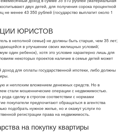
 ежемесячный доход в сумме 35 510 рублей (материальная
воспитывают двух детей, для получения сорока процентной
 не менее 43 350 рублей (государство выплатит около 1
ТАЦИИ ЮРИСТОВ
тель в неполной семье
)
не должны быть старше, чем 35 лет;
уждающейся в улучшении своих жилищных условий;
мум один ребенок), хотя это условие характерно лишь для
словиям некоторых проектов наличие в семье детей может
 доход для оплаты государственной ипотеки, либо должны
тиры.
тую и неплохим вложением денежных средств. Но в
ием стали мошеннические операции с недвижимостью.
о рода сделку в строгом соответствии с нормами
гие покупатели предпочитают обращаться в агентства
ько подобрать нужное жилье, но и окажут услуги по
твенной регистрации права на недвижимость.
арства на покупку квартиры