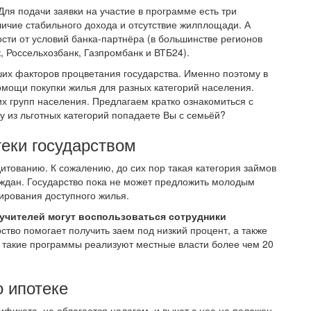
ля подачи заявки на участие в программе есть три
личие стабильного дохода и отсутствие жилплощади. А
сти от условий банка-партнёра (в большинстве регионов
 Россельхозбанк, Газпромбанк и ВТБ24).
их факторов процветания государства. Именно поэтому в
омощи покупки жилья для разных категорий населения.
 групп населения. Предлагаем кратко ознакомиться с
у из льготных категорий попадаете Вы с семьёй?
еки государством
итованию. К сожалению, до сих пор такая категория займов
аждан. Государство пока не может предложить молодым
рования доступного жилья.
учителей могут воспользоваться сотрудники
ство помогает получить заем под низкий процент, а также
я такие программы реализуют местные власти более чем 20
 ипотеке
иката, не облагается налогом, и вычет с нее не положен.