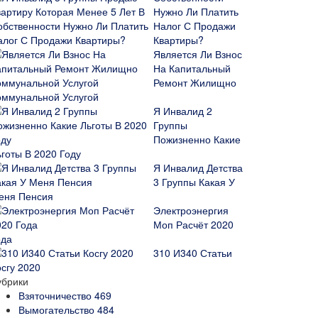
Нужно Ли Платить
Налог С Продажи
Квартиры?
Является Ли Взнос
На Капитальный
Ремонт Жилищно
оммунальной Услугой
Я Инвалид 2
Группы
Пожизненно Какие
ьготы В 2020 Году
Я Инвалид Детства
3 Группы Какая У
еня Пенсия
Электроэнергия
Моп Расчёт 2020
ода
310 И340 Статьи
осгу 2020
убрики
Взяточничество
469
Вымогательство
484