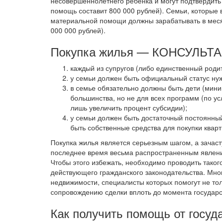
несовершеннолетнего ребенка и могут подтвердить
помощь составит 800 000 рублей). Семьи, которые 
материальной помощи должны зарабатывать в месяц
000 000 рублей).
Покупка жилья — КОНСУЛЬ
каждый из супругов (либо единственный роди
у семьи должен быть официальный статус н
в семье обязательно должны быть дети (мини
большинства, но не для всех программ (по у
лишь увеличить процент субсидии);
у семьи должен быть достаточный постоянный
быть собственные средства для покупки квар
Покупка жилья является серьезным шагом, а зачас
последнее время весьма распространенным явлен
Чтобы этого избежать, необходимо проводить таког
действующего гражданского законодательства. Мно
недвижимости, специалисты которых помогут не тол
сопровождению сделки вплоть до момента государс
Как получить помощь от госуд