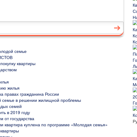
К
молодой семье
ИСТОВ
 покупку квартиры
Л
дарством
жилья
М
нию жилья
на правах гражданина России
й семье в решении жилищной проблемы
Г
одых семей
ть в 2019 году
К
м от государства
Р
ли квартира куплена по программе «Молодая семья»
 квартиры
артиры