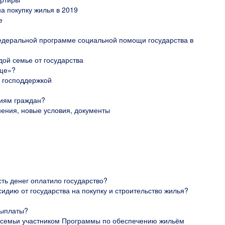
а покупку жилья в 2019
е
федеральной программе социальной помощи государства в
й семье от государства
ище»?
 господдержкой
риям граждан?
ения, новые условия, документы
сть денег оплатило государство?
сидию от государства на покупку и строительство жилья?
выплаты?
я семьи участником Программы по обеспечению жильём