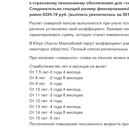
к страховому пенсионному обеспечению для «сев
Следовательно,текущий размер фиксированной
равен 5334.19 руб. (выплата увеличилась на 351.
Расчет северной пенсии выполняется при учете то
регионе установлен свой коэффициент. Базовая пен
характеризовать сумму, которую станет ежемесячн
В Югре (Ханты-Мансийский округ) коэффициент равен
некоторых областях). Полный список региональных
При наличии «северного» стажа на пенсию можно в
СтажКоличество лет и месяцев на вычет
От 7,5 лет
-2 года 4 месяца
От 8 лет
-2 года 8 месяцев
От 9 лет
-3 года
От 10 лет
-3 года 4 месяца
От 11 лет
-3 года 8 месяцев
От 12 лет
-4 года
От 13 лет
-4 года 4 месяца
От 14 лет
-4 года 8 месяцев
От 15 лет
-5 лет
Постепенное повышение пенсионного возраста прои