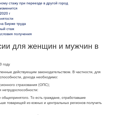
ому стажу при переезде в другой город
 изменится
2020 г
анятости
 на Бирже труда
ный стаж
 условия получения
сии для женщин и мужчин в
ленные действующим законодательством. В частности, для
способности, дохода необходимо:
сионного страхования (ОПС);
и нетрудоспособности:
е общепринятого. То есть граждане, отработавшие
ньше товарищей из южных и центральных регионов получить