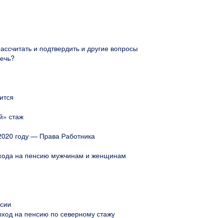
 рассчитать и подтвердить и другие вопросы
речь?
нится
й» стаж
 2020 году — Права Работника
выхода на пенсию мужчинам и женщинам
нсии
ыход на пенсию по северному стажу