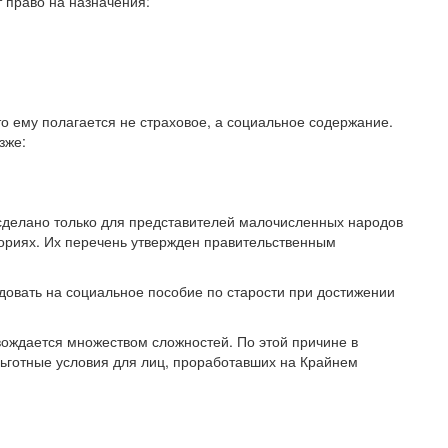
т право на назначения:
то ему полагается не страховое, а социальное содержание.
зже:
 сделано только для представителей малочисленных народов
ориях. Их перечень утвержден правительственным
довать на социальное пособие по старости при достижении
вождается множеством сложностей. По этой причине в
ьготные условия для лиц, проработавших на Крайнем