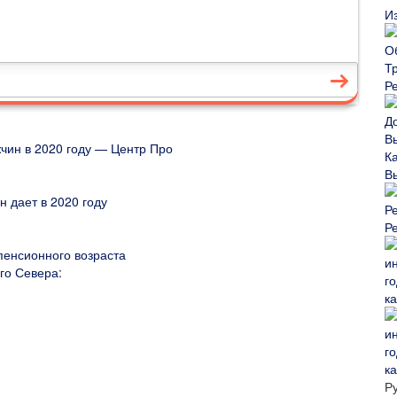
И
Р
чин в 2020 году — Центр Про
В
н дает в 2020 году
Р
пенсионного возраста
го Севера:
ка
?
ка
Р