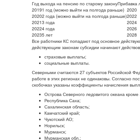
Год выхода на пенсию по старому законуПрибавка 
2019
1 год (можно выйти на полгода раньше)
2020
2020
2 года (можно выйти на полгода раньше)
2022
2021
3 года
2024
2022
4 года
2026
2023
5 лет
2028
Все работники КС попадают под основное действу
действующим законам субсидии начинают действова
страховые выплаты;
социальные выплаты.
Северными считаются 27 субъектов Российской Фе
работе в этих регионах не одинаковы. Согласно п
скобочках указаны коэффициенты начисления выпла
Острова Северного ледовитого океана кроме 
Республика Саха;
Сахалинская область;
Камчатский край;
Чукотский АО;
Норильск;
Мурманск;
Мурманская обл.;