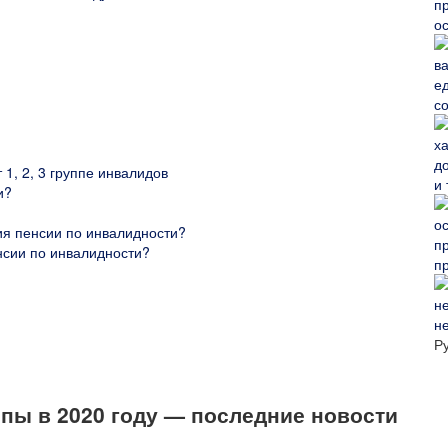
о
с
1, 2, 3 группе инвалидов
и
и?
я пенсии по инвалидности?
нсии по инвалидности?
п
н
Р
пы в 2020 году — последние новости