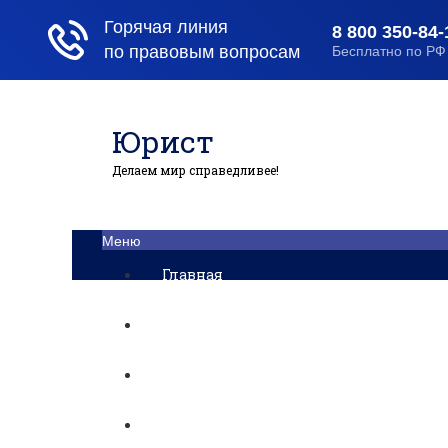
Юрист
Делаем мир справедливее!
Меню
Главная
Помощь юриста
Уголовный процесс
Приватизация