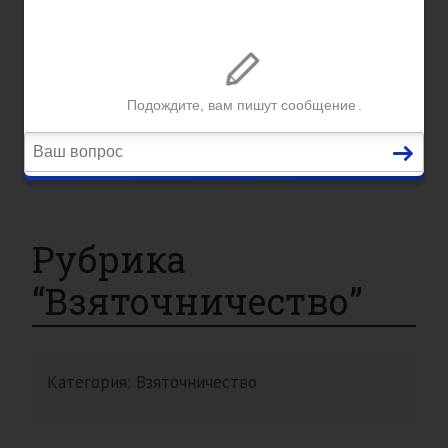
Вопросы и ответы
Главная
Помощь юриста
Уголовный процесс
Приватизация
Сопровождение сделок
Вопросы и ответы
Рубрика
“Взяточничество”
Категория:
Взяточничество