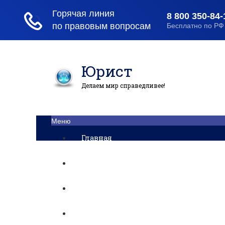
Юрист
Делаем мир справедливее!
Меню
Главная
Помощь юриста
Уголовный процесс
Приватизация