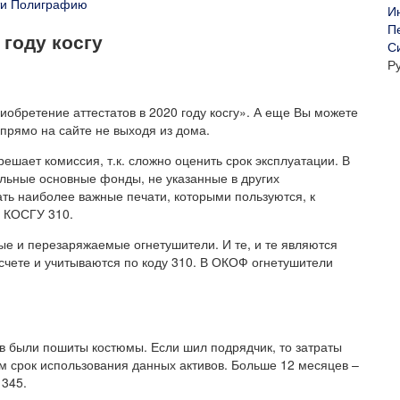
сти Полиграфию
 году косгу
С
Р
иобретение аттестатов в 2020 году косгу». А еще Вы можете
прямо на сайте не выходя из дома.
ешает комиссия, т.к. сложно оценить срок эксплуатации. В
льные основные фонды, не указанные в других
ать наиболее важные печати, которыми пользуются, к
о КОСГУ 310.
ые и перезаряжаемые огнетушители. И те, и те являются
счете и учитываются по коду 310. В ОКОФ огнетушители
ов были пошиты костюмы. Если шил подрядчик, то затраты
м срок использования данных активов. Больше 12 месяцев –
 345.