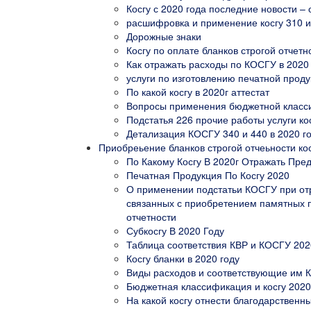
Косгу с 2020 года последние новости 
расшифровка и применение косгу 310 и 
Дорожные знаки
Косгу по оплате бланков строгой отчетн
Как отражать расходы по КОСГУ в 2020
услуги по изготовлению печатной проду
По какой косгу в 2020г аттестат
Вопросы применения бюджетной класс
Подстатья 226 прочие работы услуги ко
Детализация КОСГУ 340 и 440 в 2020 г
Приобреьение бланков строгой отчеьности ко
По Какому Косгу В 2020г Отражать Пре
Печатная Продукция По Косгу 2020
О применении подстатьи КОСГУ при отр
связанных с приобретением памятных п
отчетности
Субкосгу В 2020 Году
Таблица соответствия КВР и КОСГУ 20
Косгу бланки в 2020 году
Виды расходов и соответствующие им К
Бюджетная классификация и косгу 2020
На какой косгу отнести благодарственн