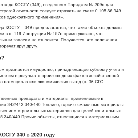
ого кода КОСГУ (349), введенного Порядком № 209н для
трогой отчетности следует отражать на счете 0 105 36 349
сов однократного применения».
да КОСГУ – 349 предполагается, что такие объекты должны
ем в п. 119 Инструкции № 157н прямо указано, что
льным запасам не относится. Получается, что положения
оречат друг другу.
в?
вом признается имущество, принадлежащее субъекту учета и
емое им в результате произошедших фактов хозяйственной
го потенциала или экономических выгод (п. 36 СГС
рственные препараты и материалы, применяемые в
ния 342/442 340/440 Топливо, горюче-смазочные материалы
лючением строительных материалов для целей капитальных
45 340/440 Прочие объекты, относящиеся к материальным
ОСГУ 340 в 2020 году