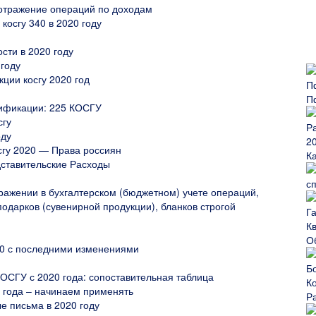
– отражение операций по доходам
косгу 340 в 2020 году
ости в 2020 году
 году
кции косгу 2020 год
П
ификации: 225 КОСГУ
сгу
оду
сгу 2020 — Права россиян
К
дставительские Расходы
с
ажении в бухгалтерском (бюджетном) учете операций,
одарков (сувенирной продукции), бланков строгой
О
20 с последними изменениями
ОСГУ с 2020 года: сопоставительная таблица
 года – начинаем применять
Р
ые письма в 2020 году