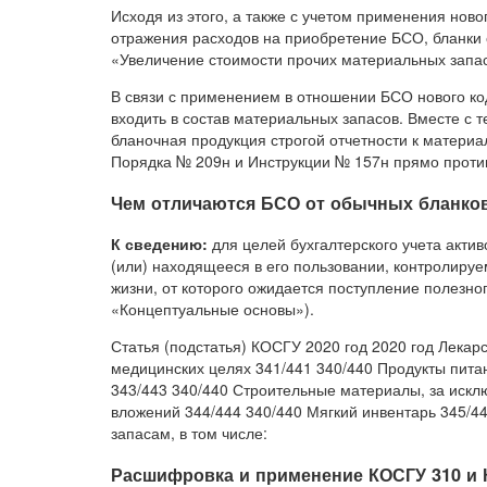
Исходя из этого, а также с учетом применения нов
отражения расходов на приобретение БСО, бланки с
«Увеличение стоимости прочих материальных запа
В связи с применением в отношении БСО нового ко
входить в состав материальных запасов. Вместе с т
бланочная продукция строгой отчетности к материа
Порядка № 209н и Инструкции № 157н прямо против
Чем отличаются БСО от обычных бланко
К сведению:
для целей бухгалтерского учета акти
(или) находящееся в его пользовании, контролиру
жизни, от которого ожидается поступление полезно
«Концептуальные основы»).
Статья (подстатья) КОСГУ 2020 год 2020 год Лека
медицинских целях 341/441 340/440 Продукты пита
343/443 340/440 Строительные материалы, за иск
вложений 344/444 340/440 Мягкий инвентарь 345/4
запасам, в том числе:
Расшифровка и применение КОСГУ 310 и К