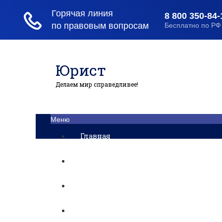
Юрист
Делаем мир справедливее!
Меню
Главная
Помощь юриста
Уголовный процесс
Приватизация