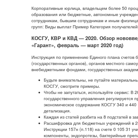
Корпоративные юрлица, владельцем более 50 проц
образования или бюджетные, автономные учрежден
сотрудникам, бывшим сотрудникам и иным физлица
групп: Виды выплат Пример Категория получателей
КОСГУ, КВР и КВД — 2020. Обзор нововве
«Гарант», февраль — март 2020 год)
Инструкция по применению Единого плана счетов бу
(государственных органов), органов местного сам
внебюджетными фондами, государственных академий
Будьте внимательны, не путайте материальны
КОСГУ, смотрите примеры.
Чтобы не запутаться, используйте сервис: В
государственного управления регулируется п
экономическое содержание КОСГУ 340 и 440 
детализация.
Каждая из статей разбита на 8 подстатей в за
Расшифровка для бюджетных учреждений в 20
Инструкции 157н (п.118) на счете 0 105 31 у
компоненты, эндопротезы, бактерийные преп