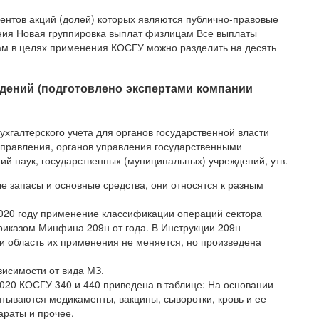
ентов акций (долей) которых являются публично-правовые
ия Новая группировка выплат физлицам Все выплаты
м в целях применения КОСГУ можно разделить на десять
дений (подготовлено экспертами компании
хгалтерского учета для органов государственной власти
оуправления, органов управления государственными
 наук, государственных (муниципальных) учреждений, утв.
е запасы и основные средства, они относятся к разным
 2020 году применение классификации операций сектора
риказом Минфина 209н от года. В Инструкции 209н
и область их применения не меняется, но произведена
висимости от вида МЗ.
20 КОСГУ 340 и 440 приведена в таблице: На основании
читываются медикаменты, вакцины, сыворотки, кровь и ее
араты и прочее.