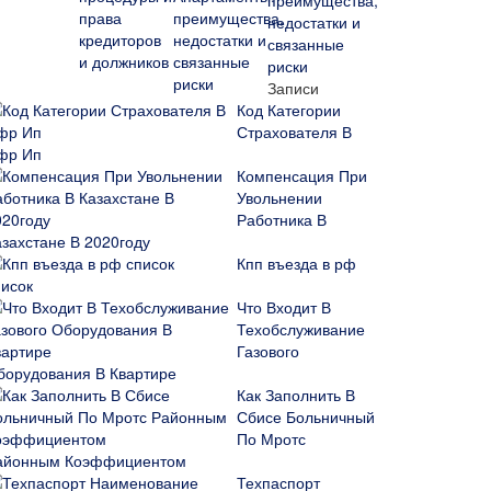
преимущества,
недостатки и
связанные
риски
Записи
Код Категории
Страхователя В
фр Ип
Компенсация При
Увольнении
Работника В
азахстане В 2020году
Кпп въезда в рф
писок
Что Входит В
Техобслуживание
Газового
борудования В Квартире
Как Заполнить В
Сбисе Больничный
По Мротс
айонным Коэффициентом
Техпаспорт