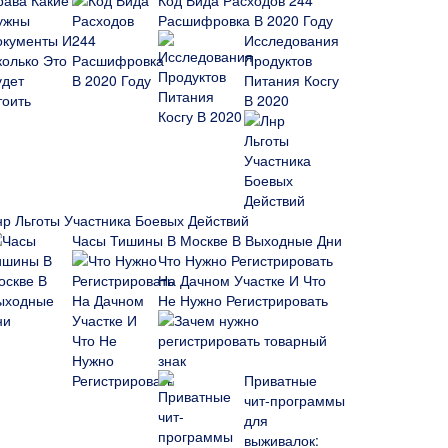
Код Вида Расходов 244
Расшифровка В 2020 Году
Исследования
Продуктов
Питания Косгу
В 2020
нр Льготы Участника Боевых Действий
Часы Тишины В Москве В Выходные Дни
Что Нужно Регистрировать
На Дачном Участке И Что
Не Нужно Регистрировать
Зачем нужно
регистрировать товарный
знак
Приватные
чит-программы
для
выживалок: