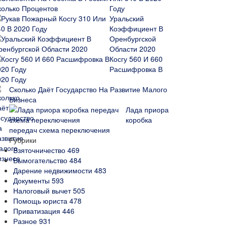
Году
Уральский
Коэффициент В
Оренбургской
Области 2020
Косгу 560 И 660
Расшифровка В
020 Году
Сколько Даёт Государство На Развитие Малого
Бизнеса
Лада приора
коробка
передач схема переключения
Рубрики
Взяточничество
469
Вымогательство
484
Дарение недвижимости
483
Документы
593
Налоговый вычет
505
Помощь юриста
478
Приватизация
446
Разное
931