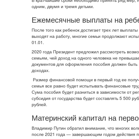
В кратчайшие сроки необходимо принять ряд мер,
одним, двумя и тремя детьми.
Ежемесячные выплаты на ребен
После того как ребенок достигает трех лет выплаты
выходят на работу, многие семьи продолжают испыт
01.01.
2020 года Президент предложил рассмотреть возмож
семьям, чей доход на одного человека не превыша
документов для оформления пособия должен быть м
доходах.
Размер финансовой помощи в первый год ее получ
семья все равно будет испытывать финансовые тру
Сума пособия будет разниться в зависимости от ре
субсидия от государства будет составлять 5 500 ру
рублей.
Материнский капитал на первог
Владимир Путин обратил внимание, что многих волн
после 2021 года — завершающим годом действия 