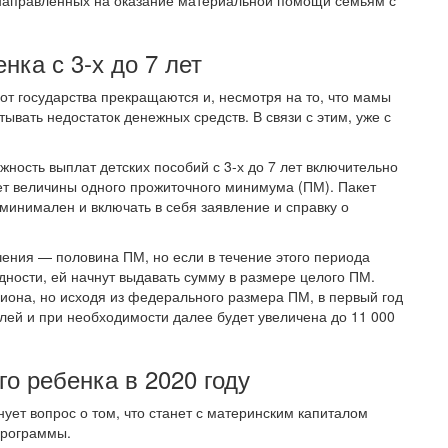
 направленных на оказание материальной помощи семьям с
ка с 3-х до 7 лет
 от государства прекращаются и, несмотря на то, что мамы
ывать недостаток денежных средств. В связи с этим, уже с
ность выплат детских пособий с 3-х до 7 лет включительно
ет величины одного прожиточного минимума (ПМ). Пакет
инимален и включать в себя заявление и справку о
ения — половина ПМ, но если в течение этого периода
дности, ей начнут выдавать сумму в размере целого ПМ.
гиона, но исходя из федерального размера ПМ, в первый год
блей и при необходимости далее будет увеличена до 11 000
о ребенка в 2020 году
ует вопрос о том, что станет с материнским капиталом
программы.