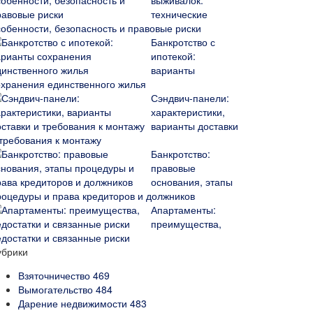
выживалок:
технические
собенности, безопасность и правовые риски
Банкротство с
ипотекой:
варианты
охранения единственного жилья
Сэндвич-панели:
характеристики,
варианты доставки
 требования к монтажу
Банкротство:
правовые
основания, этапы
роцедуры и права кредиторов и должников
Апартаменты:
преимущества,
едостатки и связанные риски
убрики
Взяточничество
469
Вымогательство
484
Дарение недвижимости
483