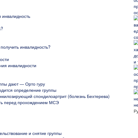
о
я инвалидность
а?
с
 получить инвалидность?
ости
и
ния инвалидности
уппы дают — Орто гуру
п
одится определение группы
анкилозирующий спондилоартрит (болезнь Бехтерева)
ать перед прохождением МСЭ
н
Р
ельствование и снятие группы