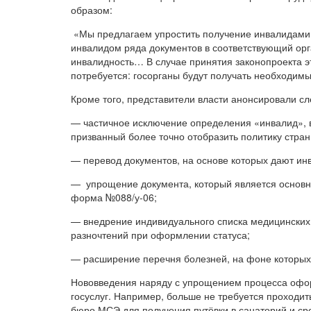
образом:
«Мы предлагаем упростить получение инвалидами г
инвалидом ряда документов в соответствующий ор
инвалидность… В случае принятия законопроекта э
потребуется: госорганы будут получать необходим
Кроме того, представители власти анонсировали 
— частичное исключение определения «инвалид», в
призванный более точно отобразить политику стра
— перевод документов, на основе которых дают ин
— упрощение документа, который является основн
форма №088/у-06;
— внедрение индивидуального списка медицинских
разночтений при оформлении статуса;
— расширение перечня болезней, на фоне которых
Нововведения наряду с упрощением процесса офо
госуслуг. Например, больше не требуется проходит
бюро МСЭ для получения путёвки в санаторий и ср