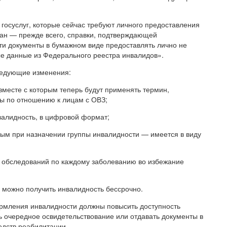
осуслуг, которые сейчас требуют личного предоставления
ган — прежде всего, справки, подтверждающей
ти документы в бумажном виде предоставлять лично не
ые данные из Федерального реестра инвалидов».
следующие изменения:
месте с которым теперь будут применять термин,
ны по отношению к лицам с ОВЗ;
валидность, в цифровой формат;
ым при назначении группы инвалидности — имеется в виду
 обследований по каждому заболеванию во избежание
 можно получить инвалидность бессрочно.
рмления инвалидности должны повысить доступность
ь очередное освидетельствование или отдавать документы в
едств реабилитации.