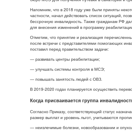
Напомним, что в 2018 году уже были приняты некот
частности, начал действовать список ситуаций, по
бессрочную инвалидность. Также гражданам РФ дал
для внесения изменений в программу реабилитации
Отметим, что принятие и реализация перечисленн
после встречи с представителями помогающих инва
поставил перед правительством задачи:
— развивать центры реабилитации;
— улучшать системы контроля в МСЭ;
— повышать занятость людей с ОВЗ.
В 2019-2020 годах планируется осуществить перев
Когда присваивается группа инвалидност
Согласно Приказу, соответствующий статус назнача
размер выплат и уровень льгот, учитываются про
— неизлечимые болезни, новообразовании и опухол