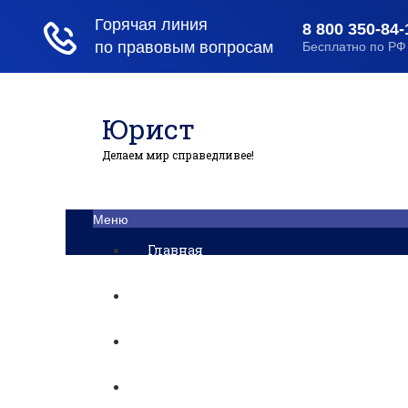
Юрист
Делаем мир справедливее!
Меню
Главная
Помощь юриста
Уголовный процесс
Приватизация