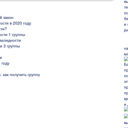
й закон
сти в 2020 году
сти?
сти 1 группы
валидности
и 3 группы
х
м
и
 году
 как получить группу