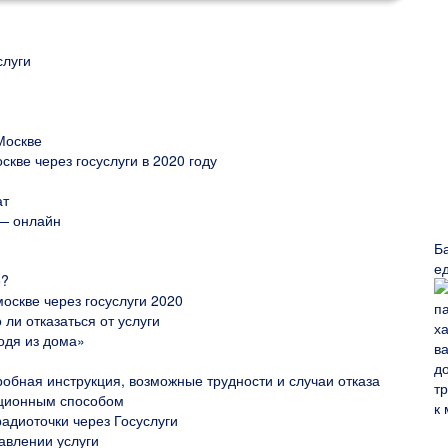
слуги
Москве
кве через госуслуги в 2020 году
ат
 — онлайн
Б
е
е?
москве через госуслуги 2020
 ли отказаться от услуги
одя из дома»
робная инструкция, возможные трудности и случаи отказа
иционным способом
адиоточки через Госуслуги
авлении услуги