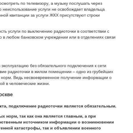
осмотреть по телевизору, а музыку послушать через
неиспользование услуги не освобождает владельца
ной квитанции за услуги ЖКХ присутствуют строки
сть услуги по выключению радиоточки в соответствии с
 в любом банковском учреждении или в отделениях связи
 эксплуатацию без обязательного подключения к сети
вие радиоточки в жилом помещении – одно из грубейших
и норм. Ведь несвоевременное получение информации о
й в человеческие жизни.
оскве
кта, подключение радиоточки является обязательным.
х норм, так как она является главным, а при
инственным источником информации о возникновении
генной катастрофы, так и объявлении военного