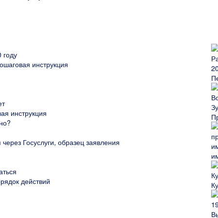
 году
пошаговая инструкция
П
ет
вая инструкция
П
ьно?
я через Госуслуги, образец заявления
и
аться
орядок действий
К