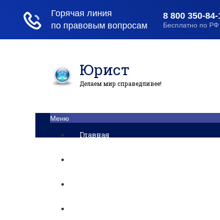
Юрист
Делаем мир справедливее!
Меню
Главная
Помощь юриста
Уголовный процесс
Приватизация