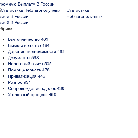
громную Выплату В России
Статистика
Неблагополучных
емей В России
убрики
Взяточничество
469
Вымогательство
484
Дарение недвижимости
483
Документы
593
Налоговый вычет
505
Помощь юриста
478
Приватизация
446
Разное
931
Сопровождение сделок
430
Уголовный процесс
456