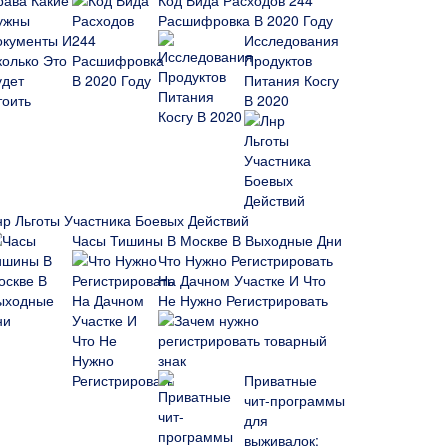
Код Вида Расходов 244
Расшифровка В 2020 Году
Исследования
Продуктов
Питания Косгу
В 2020
нр Льготы Участника Боевых Действий
Часы Тишины В Москве В Выходные Дни
Что Нужно Регистрировать
На Дачном Участке И Что
Не Нужно Регистрировать
Зачем нужно
регистрировать товарный
знак
Приватные
чит-программы
для
выживалок: