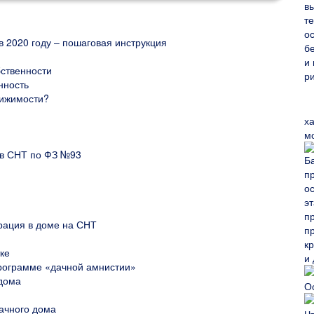
в 2020 году – пошаговая инструкция
ственности
нность
вижимости?
х
м
 в СНТ по ФЗ №93
рация в доме на СНТ
ке
программе «дачной амнистии»
 дома
ачного дома