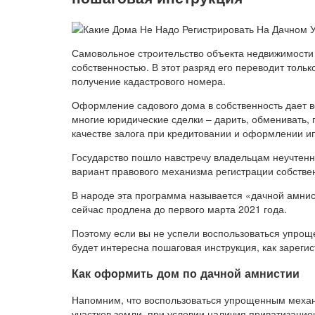
Самовольное строительство объекта недвижимости 
собственностью. В этот разряд его переводит толь
получение кадастрового номера.
Оформление садового дома в собственность дает 
многие юридические сделки – дарить, обменивать, п
качестве залога при кредитовании и оформлении ип
Государство пошло навстречу владельцам неучтен
вариант правового механизма регистрации собстве
В народе эта программа называется «дачной амнист
сейчас продлена до первого марта 2021 года.
Поэтому если вы не успели воспользоваться упрощ
будет интересна пошаговая инструкция, как зарегис
Как оформить дом по дачной амнистии
Напомним, что воспользоваться упрощенным механ
участков земли, при условии наличия приватизацио