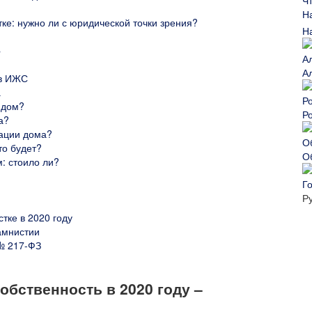
ке: нужно ли с юридической точки зрения?
Н
»
А
 в ИЖС
а
 дом?
Р
а?
рации дома?
то будет?
О
: стоило ли?
Г
Р
тке в 2020 году
амнистии
№ 217-ФЗ
обственность в 2020 году –