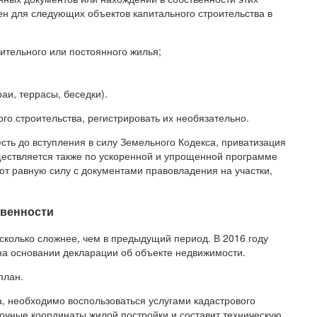
ен для следующих объектов капитального строительства в
ительного или постоянного жилья;
аи, террасы, беседки).
ого строительства, регистрировать их необязательно.
есть до вступления в силу Земельного Кодекса, приватизация
уществляется также по ускоренной и упрощенной программе
т равную силу с документами правовладения на участки,
твенности
есколько сложнее, чем в предыдущий период. В 2016 году
а основании декларации об объекте недвижимости.
план.
а, необходимо воспользоваться услугами кадастрового
точные координаты жилой постройки и составит техническую