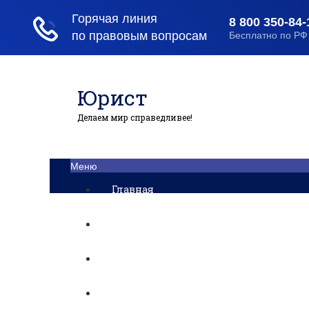
Юрист
Делаем мир справедливее!
Меню
Главная
Помощь юриста
Уголовный процесс
Приватизация