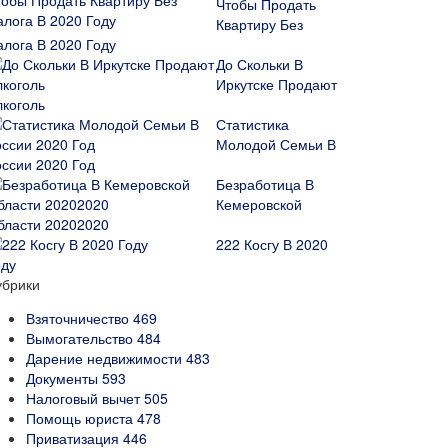
Чтобы Продать
Квартиру Без
алога В 2020 Году
До Скольки В
Иркутске Продают
лкоголь
Статистика
Молодой Семьи В
оссии 2020 Год
Безработица В
Кемеровской
бласти 20202020
222 Косгу В 2020
оду
убрики
Взяточничество
469
Вымогательство
484
Дарение недвижимости
483
Документы
593
Налоговый вычет
505
Помощь юриста
478
Приватизация
446