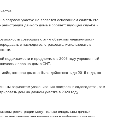
на садовом участке не является основанием считать его
ко регистрация дачного дома в соответствующей службе и
возможность совершать с этим объектом недвижимости
ередавать в наследство, страховать, использовать в
отеки.
ной недвижимости и предложило в 2006 году упрощенный
ннических прав на дом в СНТ.
ией», которая должна была действовать до 2015 года, но
енным вариантом узаконивания построек в садоводстве, вам
трировать дом на дачном участке в 2020 году.
измом регистрации могут только владельцы дачных
нных документов или нахождении в собственности этих