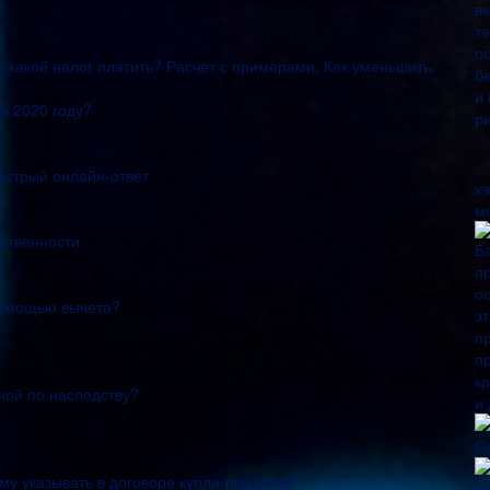
 какой налог платить? Расчёт с примерами. Как уменьшить
в 2020 году?
ыстрый онлайн-ответ
х
м
бственности
помощью вычета?
ной по наследству?
мму указывать в договоре купли-продажи?