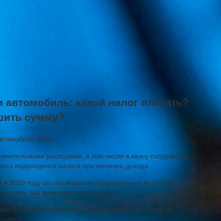
и автомобиль: какой налог платить?
шить сумму?
лнительными расходами, в том числе в казну государства.
лата подоходного налога при наличии дохода.
я в 2020 году со ссылками на официальные источники, а,
ь сумму, мы выясним в этой статье.
ина была в собственности, как применить налоговый
гается.