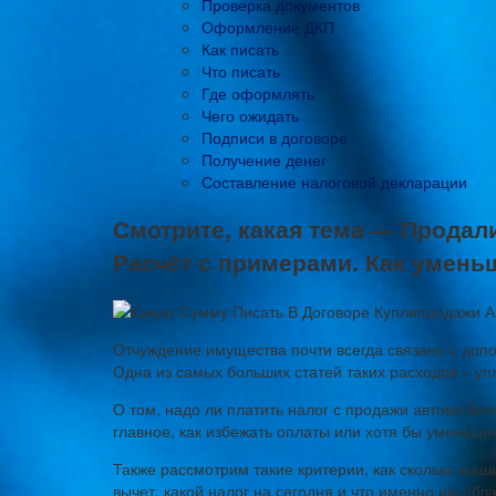
Проверка документов
Оформление ДКП
Как писать
Что писать
Где оформлять
Чего ожидать
Подписи в договоре
Получение денег
Составление налоговой декларации
Смотрите, какая тема — Продал
Расчёт с примерами. Как умень
Отчуждение имущества почти всегда связано с допо
Одна из самых больших статей таких расходов – уп
О том, надо ли платить налог с продажи автомобил
главное, как избежать оплаты или хотя бы уменьшит
Также рассмотрим такие критерии, как сколько маш
вычет, какой налог на сегодня и что именно им обла