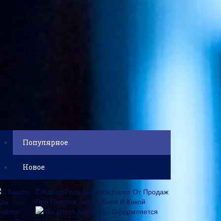
Популярное
Новое
С Какого Года Берётся Налог От Продаж
При Покупке Автомобиля И Какой
Как Долго Оформляется