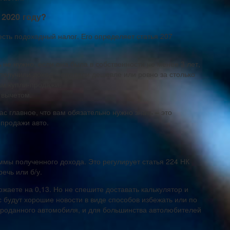
 2020 году?
есть подоходный налог. Его определяет статья 207
не нужно, если она была в собственности не менее 3 лет,
 получили доход – продали дешевле или ровно за столько
ам купли-продажи,
 вычетом.
с главное, что вам обязательно нужно знать – это
 продажи авто.
уммы полученного дохода. Это регулирует статья 224 НК
речь или б/у.
жаете на 0,13. Но не спешите доставать калькулятор и
с будут хорошие новости в виде способов избежать или по
роданного автомобиля, и для большинства автолюбителей