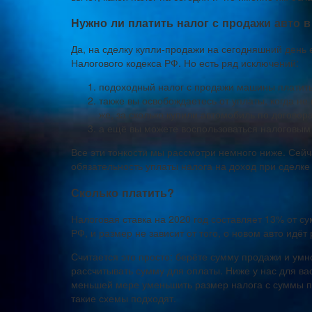
Нужно ли платить налог с продажи авто в
Да, на сделку купли-продажи на сегодняшний день 
Налогового кодекса РФ. Но есть ряд исключений:
подоходный налог с продажи машины платить 
также вы освобождаетесь от уплаты, когда не
же, за сколько купили автомобиль по договор
а ещё вы можете воспользоваться налоговым
Все эти тонкости мы рассмотри немного ниже. Сейча
обязательность уплаты налога на доход при сделке
Сколько платить?
Налоговая ставка на 2020 год составляет 13% от с
РФ, и размер не зависит от того, о новом авто идёт 
Считается это просто: берёте сумму продажи и умно
рассчитывать сумму для оплаты. Ниже у нас для ва
меньшей мере уменьшить размер налога с суммы п
такие схемы подходят.