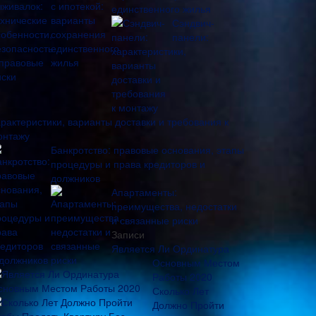
единственного жилья
Сэндвич-
панели:
арактеристики, варианты доставки и требования к
онтажу
Банкротство: правовые основания, этапы
процедуры и права кредиторов и
должников
Апартаменты:
преимущества, недостатки
и связанные риски
Записи
Является Ли Ординатура
Основным Местом
Работы 2020
Сколько Лет
Должно Пройти