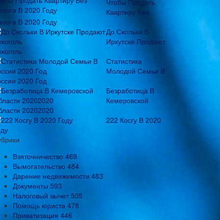
Чтобы Продать
Квартиру Без
алога В 2020 Году
До Скольки В
Иркутске Продают
лкоголь
Статистика
Молодой Семьи В
оссии 2020 Год
Безработица В
Кемеровской
бласти 20202020
222 Косгу В 2020
оду
убрики
Взяточничество
469
Вымогательство
484
Дарение недвижимости
483
Документы
593
Налоговый вычет
505
Помощь юриста
478
Приватизация
446