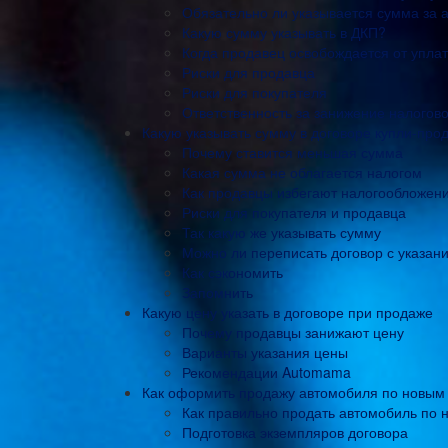
Обязательно ли указывается сумма за 
Какую сумму указывать в ДКП?
Когда продавец освобождается от упла
Риски для продавца
Риски для покупателя
Ответственность за занижение налогов
Какую указывать сумму в договоре купли-прод
Почему ставится меньшая сумма
Какая сумма не облагается налогом
Как продавцы избегают налогообложен
Риски для покупателя и продавца
Так какую же указывать сумму
Можно ли переписать договор с указа
Как сэкономить
Запомнить
Какую цену указать в договоре при продаже
Почему продавцы занижают цену
Варианты указания цены
Рекомендации Automama
Как оформить продажу автомобиля по новым
Как правильно продать автомобиль по
Подготовка экземпляров договора