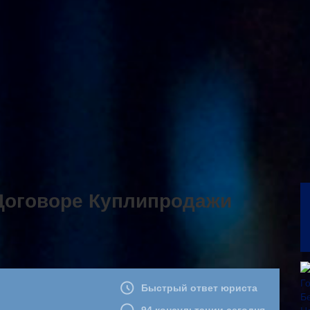
Договоре Куплипродажи