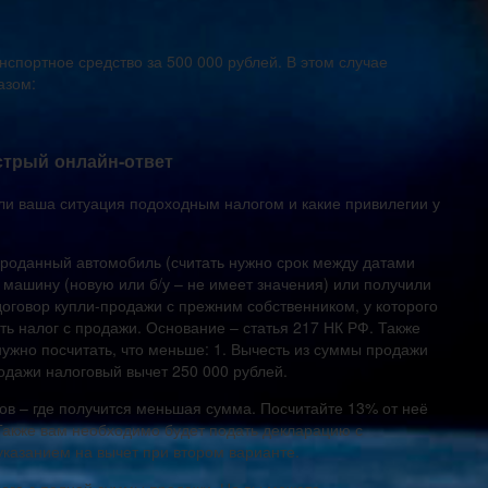
спортное средство за 500 000 рублей. В этом случае
азом:
стрый онлайн-ответ
 ли ваша ситуация подоходным налогом и какие привилегии у
проданный автомобиль (считать нужно срок между датами
у машину (новую или б/у – не имеет значения) или получили
договор купли-продажи с прежним собственником, у которого
ь налог с продажи. Основание – статья 217 НК РФ. Также
жно посчитать, что меньше: 1. Вычесть из суммы продажи
одажи налоговый вычет 250 000 рублей.
ов – где получится меньшая сумма. Посчитайте 13% от неё
 Также вам необходимо будет подать декларацию с
казанием на вычет при втором варианте.
лога с полной суммы продажи. Но вы можете