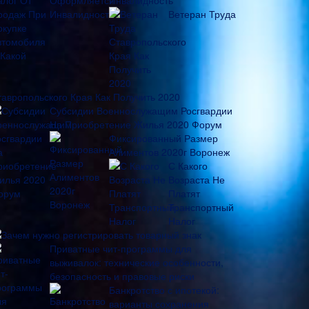
Инвалидность
Ветеран Труда
тавропольского Края Как Получить 2020
Субсидии Военнослужащим Росгвардии
На Приобретение Жилья 2020 Форум
Фиксированный Размер
Алиментов 2020г Воронеж
С Какого
Возраста Не
Платят
Транспортный
Налог
Зачем нужно регистрировать товарный знак
Приватные чит-программы для
выживалок: технические особенности,
безопасность и правовые риски
Банкротство с ипотекой:
варианты сохранения