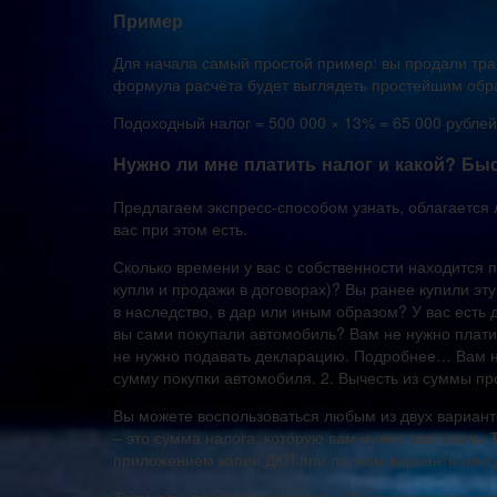
Пример
Для начала самый простой пример: вы продали тран
формула расчёта будет выглядеть простейшим обр
Подоходный налог = 500 000 × 13% = 65 000 рублей
Нужно ли мне платить налог и какой? Бы
Предлагаем экспресс-способом узнать, облагается
вас при этом есть.
Сколько времени у вас с собственности находится 
купли и продажи в договорах)? Вы ранее купили эт
в наследство, в дар или иным образом? У вас есть 
вы сами покупали автомобиль? Вам не нужно платит
не нужно подавать декларацию. Подробнее… Вам ну
сумму покупки автомобиля. 2. Вычесть из суммы пр
Вы можете воспользоваться любым из двух вариант
– это сумма налога, которую вам нужно заплатить.
приложением копии ДКП при первом варианте или у
Тогда вам придётся заплатить 13% подоходного на