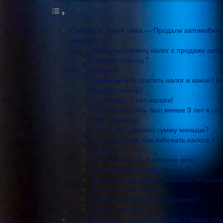
Смотрите, какая тема — Продали автомобиль:
сумму?
Нужно ли платить налог с продажи авто 
Сколько платить?
Пример
Нужно ли мне платить налог и какой? Б
Как не платить?
Нет дохода – нет налога!
Если автомобиль был менее 3 лет в со
Ещё примеры
Если в ДКП указали сумму меньше?
Как уменьшить или избежать налога с 
Примеры
Если продали 2, 3 и более авто?
Платят ли налог пенсионеры?
Взимается ли налог с машины, получен
А если от мужа/жены?
Нужно ли подавать декларацию?
Когда платится?
Стоимость авто: занижать или нет? Какую су