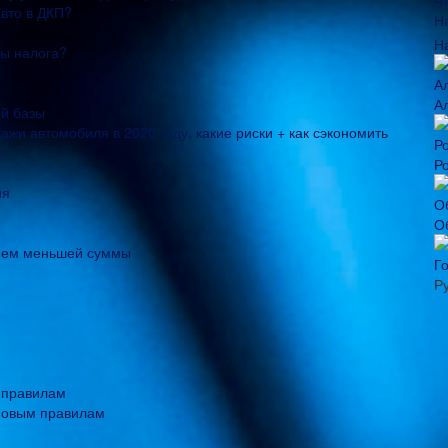
авто в ДКП?
Н
ты налога?
А
ой базы
ажи автомобиля в 2020 году, какие риски + как сэкономить
Р
ия
О
нием меньшей суммы
Г
Р
 правилам
 новым правилам