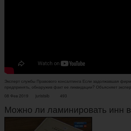
Эксперт службы Правового консалтинга Если задолжавшая фирма 
предпринять, обнаружив факт ее ликвидации? Объясняет экспер
08 Фев 2019 juristsib 493
Можно ли ламинировать инн в