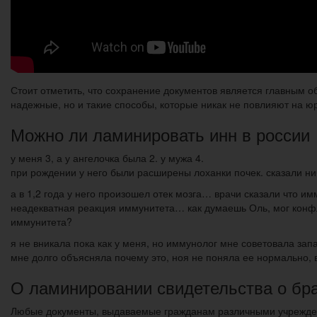
Стоит отметить, что сохранение документов является главным 
надежные, но и такие способы, которые никак не повлияют на ю
Можно ли ламинировать инн в россии
у меня 3, а у ангелочка была 2. у мужа 4.
при рождении у него были расширены лоханки почек. сказали нич
а в 1,2 года у него произошел отек мозга… врачи сказали что и
неадекватная реакция иммунитета… как думаешь Оль, мог конфли
иммунитета?
я не вникала пока как у меня, но иммунолог мне советовала запа
мне долго объясняла почему это, ноя не поняла ее нормально, 
О ламинировании свидетельства о бр
Любые документы, выдаваемые гражданам различными учреждени