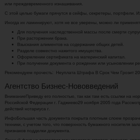
или преждевременного изнашивания.
С этой целью бумаги прячутся в сейфы, секретеры, портфели. 
Иногда их ламинируют, хотя не все уверены, можно ли применят
Для получения наследственной массы после смерти супру
При расторжении брака.
Взыскания алиментов на содержание общих детей.
Разделе совместно нажитого имущества.
Оформлении сертификата на материнский капитал.
При получении документа о рождении или усыновлении ре
Рекомендуем прочесть: Неуплата Штрафа В Срок Чем Грозит 2
Агентство Бизнес-Нововведений
ВниманиеПриведу его полностью, так как там есть ссылки
Российской Федерации г. Гаджиево29 ноября 2005 года Рассмо
действий нотариуса г.
ИнфоБольшая часть документа покрыта плотным слоем прозрач
техники, с учетом того, что поверхность бумажного носителя зал
признаков подделки документа.
Данный факт не позволяет ему свидетельствовать верность копи