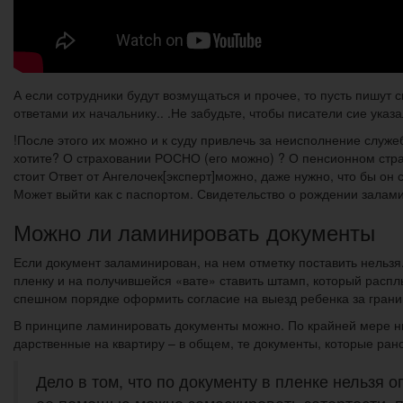
А если сотрудники будут возмущаться и прочее, то пусть пишут с
ответами их начальнику.. .Не забудьте, чтобы писатели сие указ
!После этого их можно и к суду привлечь за неисполнение служ
хотите? О страховании РОСНО (его можно) ? О пенсионном страх
стоит Ответ от Ангелочек[эксперт]можно, даже нужно, что бы он 
Может выйти как с паспортом. Свидетельство о рождении залам
Можно ли ламинировать документы
Если документ заламинирован, на нем отметку поставить нельзя
пленку и на получившейся «вате» ставить штамп, который расплы
спешном порядке оформить согласие на выезд ребенка за грани
В принципе ламинировать документы можно. По крайней мере ни 
дарственные на квартиру – в общем, те документы, которые рано
Дело в том, что по документу в пленке нельзя 