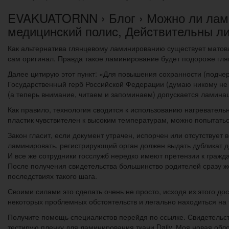
EVAKUATORNN › Блог › Можно ли лам
медицинский полис, Действительны л
Как альтернатива глянцевому ламинированию существует матовая
сам оригинал. Правда такое ламинирование будет подороже глян
Далее цитирую этот пункт: «Для повышения сохранности (подче
Государственный герб Российской Федерации (думаю никому не 
(а теперь внимание, читаем и запоминаем) допускается ламинац
Как правило, технология сводится к использованию нагревател
пластик чувствителен к высоким температурам, можно попытатьс
Закон гласит, если документ утрачен, испорчен или отсутствует 
ламинировать, регистрирующий орган должен выдать дубликат до
И все же сотрудники госслужб нередко имеют претензии к граж
После получения свидетельства большинство родителей сразу 
последствиях такого шага.
Своими силами это сделать очень не просто, исходя из этого до
некоторых проблемных обстоятельств и легально находиться на
Получите помощь специалистов перейдя по ссылке. Свидетельс
тестирую пленку для ламинирования ткани Daily. Моя новая обл