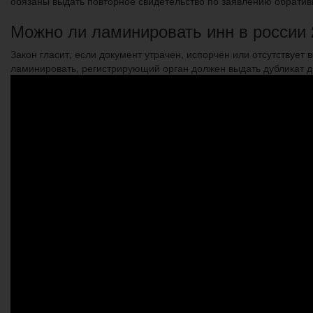
обязаны выдать повторное свидетельство по заявлению обратив
Можно ли ламинировать инн в россии 
Закон гласит, если документ утрачен, испорчен или отсутствует 
ламинировать, регистрирующий орган должен выдать дубликат до