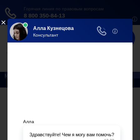
Юрист
Делаем мир справедливее!
Меню
Главная
Помощь юриста
Уголовный процесс
Приватизация
Сопровождение сделок