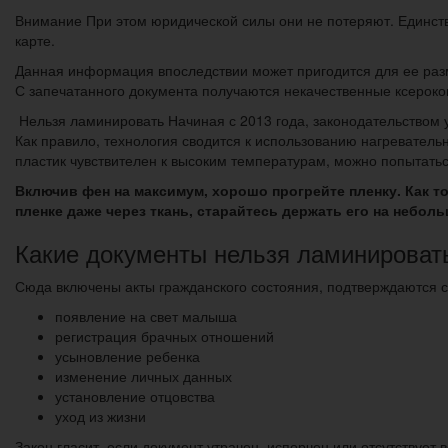
Внимание При этом юридической силы они не потеряют. Единств
карте.
Данная информация впоследствии может пригодится для ее ра
С запечатанного документа получаются некачественные ксероко
Нельзя ламинировать Начиная с 2013 года, законодательством
Как правило, технология сводится к использованию нагревател
пластик чувствителен к высоким температурам, можно попытатьс
Включив фен на максимум, хорошо прогрейте пленку. Как то
пленке даже через ткань, старайтесь держать его на небол
Какие документы нельзя ламинировать
Сюда включены акты гражданского состояния, подтверждаются 
появление на свет малыша
регистрация брачных отношений
усыновление ребенка
изменение личных данных
установление отцовства
уход из жизни
Закон гласит, если документ утрачен, испорчен или отсутствует 