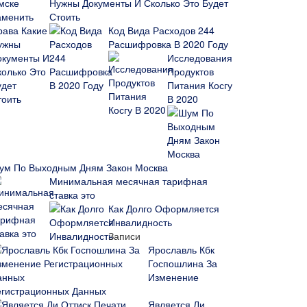
Нужны Документы И Сколько Это Будет
Стоить
Код Вида Расходов 244
Расшифровка В 2020 Году
Исследования
Продуктов
Питания Косгу
В 2020
ум По Выходным Дням Закон Москва
Минимальная месячная тарифная
ставка это
Как Долго Оформляется
Инвалидность
Записи
Ярославль Кбк
Госпошлина За
Изменение
егистрационных Данных
Является Ли