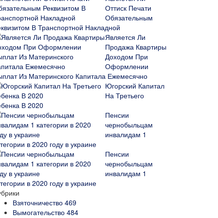
Оттиск Печати
Обязательным
еквизитом В Транспортной Накладной
Является Ли
Продажа Квартиры
Доходом При
Оформлении
ыплат Из Материнского Капитала Ежемесячно
Югорский Капитал
На Третьего
ебенка В 2020
Пенсии
чернобыльцам
инвалидам 1
тегории в 2020 году в украине
Пенсии
чернобыльцам
инвалидам 1
тегории в 2020 году в украине
убрики
Взяточничество
469
Вымогательство
484