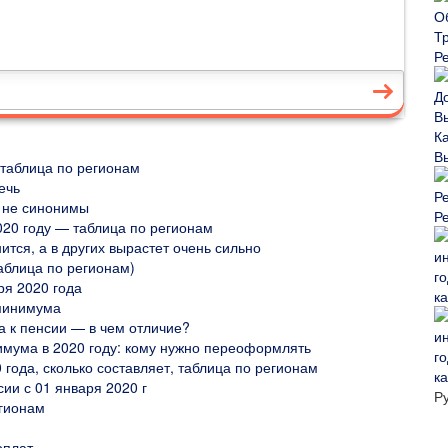
Р
В
 таблица по регионам
ечь
 не синонимы
Р
20 году — таблица по регионам
тся, а в других вырастет очень сильно
аблица по регионам)
ря 2020 года
ка
 минимума
 к пенсии — в чем отличие?
имума в 2020 году: кому нужно переоформлять
года, сколько составляет, таблица по регионам
ка
ии с 01 января 2020 г
Р
гионам
оплат