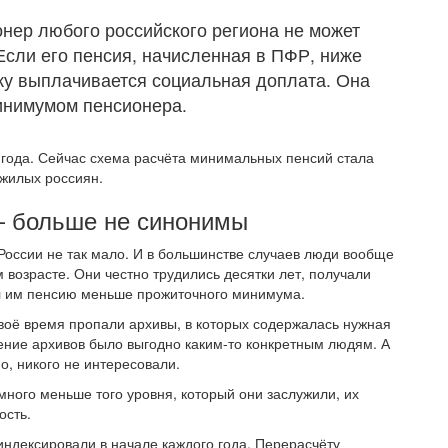
онер любого российского региона не может
Если его пенсия, начисленная в ПФР, ниже
ку выплачивается социальная доплата. Она
инимумом пенсионера.
 года. Сейчас схема расчёта минимальных пенсий стала
ожилых россиян.
 больше не синонимы
оссии не так мало. И в большинстве случаев люди вообще
 возрасте. Они честно трудились десятки лет, получали
л им пенсию меньше прожиточного минимума.
 своё время пропали архивы, в которых содержалась нужная
ние архивов было выгодно каким-то конкретным людям. А
о, никого не интересовали.
ного меньше того уровня, который они заслужили, их
ость.
индексировали в начале каждого года. Перерасчёту