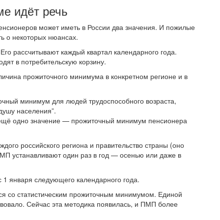
е идёт речь
нсионеров может иметь в России два значения. И пожилые
ть о некоторых нюансах.
Его рассчитывают каждый квартал календарного года.
одят в потребительскую корзину.
ичина прожиточного минимума в конкретном регионе и в
чный минимум для людей трудоспособного возраста,
 душу населения”.
 ещё одно значение — прожиточный минимум пенсионера
ждого российского региона и правительство страны (оно
МП устанавливают один раз в год — осенью или даже в
с 1 января следующего календарного года.
ся со статистическим прожиточным минимумом. Единой
твовало. Сейчас эта методика появилась, и ПМП более