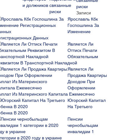
связанные
риски
Записи
Ярославль Кбк
Госпошлина За
Изменение
егистрационных Данных
Является Ли
Оттиск Печати
Обязательным
еквизитом В Транспортной Накладной
Является Ли
Продажа Квартиры
Доходом При
Оформлении
ыплат Из Материнского Капитала Ежемесячно
Югорский Капитал
На Третьего
ебенка В 2020
Пенсии
чернобыльцам
инвалидам 1
тегории в 2020 году в украине