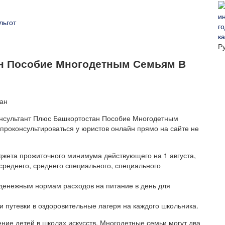
льгот
ка
Р
н Пособие Многодетным Семьям В
Консультант Плюс Башкортостан Пособие Многодетным
проконсультироваться у юристов онлайн прямо на сайте не
жета прожиточного минимума действующего на 1 августа,
среднего, среднего специального, специального
 денежным нормам расходов на питание в день для
и путевки в оздоровительные лагеря на каждого школьника.
ение детей в школах искусств. Многодетные семьи могут два