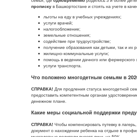
семья, где
одновременно
родилось 3 и более дете
прописку
в Башкортостане и стоять на учете в кач
льготы на еду в учебных учреждениях;
услуги врачей;
налогообложение;
земельные отношения;
содействие при трудоустройстве;
получение образования как детьми, так и их 
жилищно-коммунальные услуги;
помощь в ведении дачного или фермерского 
услуги транспорта.
Что положено многодетным семьям в 202
СПРАВКА!
Для продления статуса многодетной сем
предоставить компетентным органам удостоверение
денежном плане.
Какие меры социальной поддержки пред
СПРАВКА!
Чтобы компенсировать путевку в лагерь,
документ о нахождении ребенка на отдыхе в профил
многодетные родители вносят лишь на 50%.