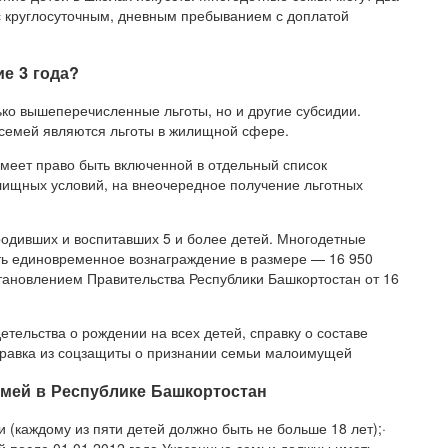
 с круглосуточным, дневным пребыванием с доплатой
е 3 года?
ко вышеперечисленные льготы, но и другие субсидии.
семей являются льготы в жилищной сфере.
имеет право быть включенной в отдельный список
ищных условий, на внеочередное получение льготных
одивших и воспитавших 5 и более детей. Многодетные
ть единовременное вознаграждение в размере — 16 950
тановлением Правительства Республики Башкортостан от 16
етельства о рождении на всех детей, справку о составе
правка из соцзащиты о признании семьи малоимущей
емей в Республике Башкортостан
ми (каждому из пяти детей должно быть не больше 18 лет);·