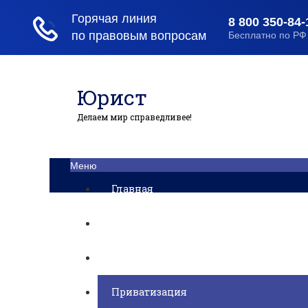
Юрист
Делаем мир справедливее!
Меню
Главная
Помощь юриста
Уголовный процесс
Приватизация