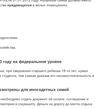
й после 01.01.2012 года Указанные семьи должны иметь
естве
нуждающихся
в жилых помещениях.
родителями;
хозяйства;
0 году на федеральном уровне
ьи, при свершении старшего ребенка 18-ти лет, нужно
 студента, тем самым доказав его несамостоятельность в
усмотрены для многодетных семей
 необходимо отдать документ об оплате, соглашение и
актории в соцзащиту. Деньги на дорогу до места отдыха