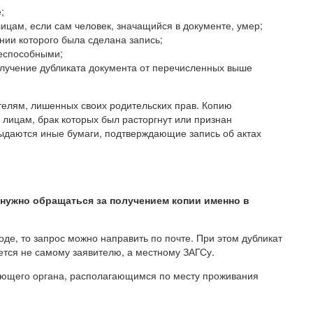
;
цам, если сам человек, значащийся в документе, умер;
нии которого была сделана запись;
ееспособными;
лучение дубликата документа от перечисленных выше
ителям, лишенных своих родительских прав. Копию
 лицам, брак которых был расторгнут или признан
ыдаются иные бумаги, подтверждающие запись об актах
 нужно обращаться за получением копии именно в
оде, то запрос можно направить по почте. При этом дубликат
ется не самому заявителю, а местному ЗАГСу.
ующего органа, располагающимся по месту проживания