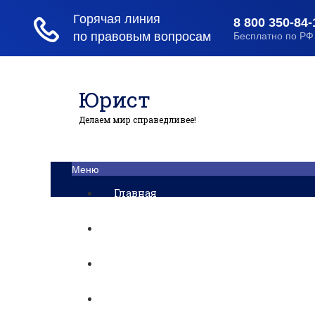
Юрист
Делаем мир справедливее!
Меню
Главная
Помощь юриста
Уголовный процесс
Приватизация