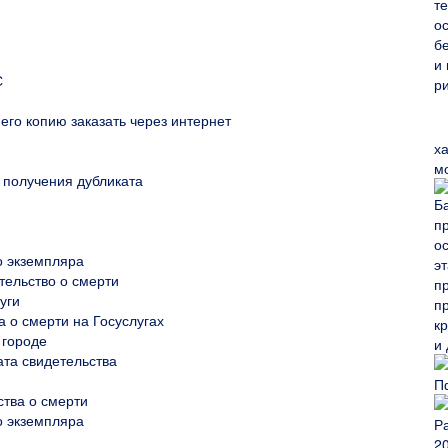
С
его копию заказать через интернет
х
м
 получения дубликата
о экземпляра
етельство о смерти
уги
 о смерти на Госуслугах
 городе
ата свидетельства
ства о смерти
о экземпляра