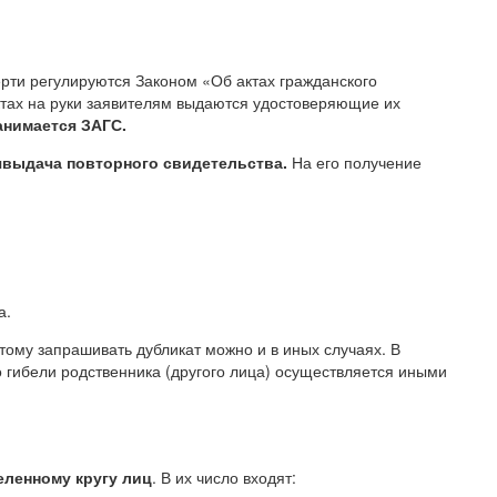
рти регулируются Законом «Об актах гражданского
ктах на руки заявителям выдаются удостоверяющие их
анимается ЗАГС.
я
выдача повторного свидетельства.
На его получение
а.
этому запрашивать дубликат можно и в иных случаях. В
 гибели родственника (другого лица) осуществляется иными
еленному кругу лиц
. В их число входят: