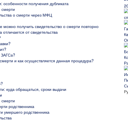
и: особенности получения дубликата
2
о смерти
льства о смерти через МФЦ
с
е можно получить свидетельство о смерти повторно
а отличается от свидетельства
?
О
равки?
оит?
з ЗАГСа?
 смерти и как осуществляется данная процедура?
Р
о?
С
ти: куда обращаться, сроки выдачи
Р
и
о смерти
ерти родственника
рти умершего родственника
льства