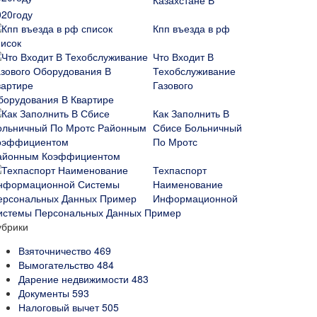
Казахстане В
020году
Кпп въезда в рф
писок
Что Входит В
Техобслуживание
Газового
борудования В Квартире
Как Заполнить В
Сбисе Больничный
По Мротс
айонным Коэффициентом
Техпаспорт
Наименование
Информационной
истемы Персональных Данных Пример
убрики
Взяточничество
469
Вымогательство
484
Дарение недвижимости
483
Документы
593
Налоговый вычет
505