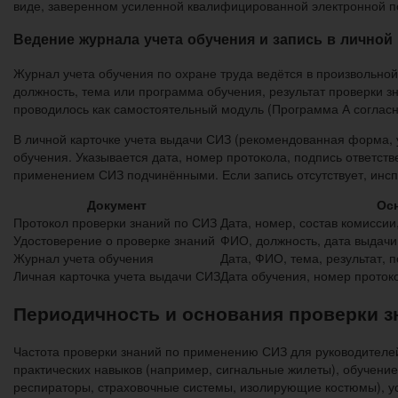
виде, заверенном усиленной квалифицированной электронной п
Ведение журнала учета обучения и запись в личной 
Журнал учета обучения по охране труда ведётся в произвольно
должность, тема или программа обучения, результат проверки з
проводилось как самостоятельный модуль (Программа А согласн
В личной карточке учета выдачи СИЗ (рекомендованная форма, 
обучения. Указывается дата, номер протокола, подпись ответств
применением СИЗ подчинёнными. Если запись отсутствует, инсп
Документ
Ос
Протокол проверки знаний по СИЗ
Дата, номер, состав комиссии
Удостоверение о проверке знаний
ФИО, должность, дата выдачи
Журнал учета обучения
Дата, ФИО, тема, результат, 
Личная карточка учета выдачи СИЗ
Дата обучения, номер протоко
Периодичность и основания проверки з
Частота проверки знаний по применению СИЗ для руководителей
практических навыков (например, сигнальные жилеты), обучени
респираторы, страховочные системы, изолирующие костюмы), ус