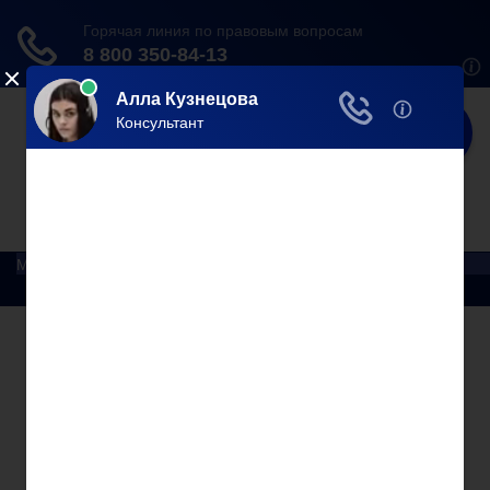
Юрист
Делаем мир справедливее!
Меню
Главная
Помощь юриста
Уголовный процесс
Приватизация