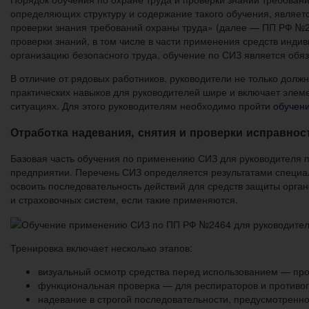
определяющих структуру и содержание такого обучения, являетс
проверки знания требований охраны труда» (далее — ПП РФ №246
проверки знаний, в том числе в части применения средств индив
организацию безопасного труда, обучение по СИЗ является об
В отличие от рядовых работников, руководители не только долж
практических навыков для руководителей шире и включает элеме
ситуациях. Для этого руководителям необходимо пройти
обучен
Отработка надевания, снятия и проверки исправнос
Базовая часть обучения по применению СИЗ для руководителя пр
предприятии. Перечень СИЗ определяется результатами специал
освоить последовательность действий для средств защиты органо
и страховочных систем, если такие применяются.
Тренировка включает несколько этапов:
визуальный осмотр средства перед использованием — пров
функциональная проверка — для респираторов и противога
надевание в строгой последовательности, предусмотренно