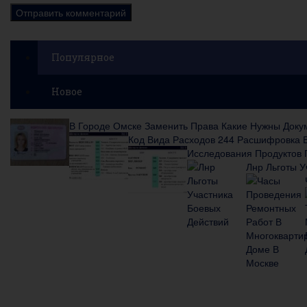
Популярное
Новое
В Городе Омске Заменить Права Какие Нужны Докум
Код Вида Расходов 244 Расшифровка В
Исследования Продуктов 
Лнр Льготы У