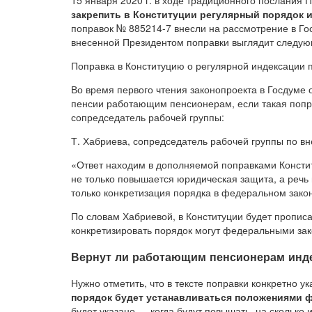
15 января 2020 г. в ходе традиционного послания
закрепить в Конституции регулярный порядок 
поправок № 885214-7 внесли на рассмотрение в Гос
внесенной Президентом поправки выглядит следу
Поправка в Конституцию о регулярной индексации 
Во время первого чтения законопроекта в Госдуме о
пенсии работающим пенсионерам, если такая попра
сопредседатель рабочей группы:
Т. Хабриева, сопредседатель рабочей группы по в
«Ответ находим в дополняемой поправками Конститу
не только повышается юридическая защита, а речь 
только конкретизация порядка в федеральном законе
По словам Хабриевой, в Конституции будет прописа
конкретизировать порядок могут федеральными за
Вернут ли работающим пенсионерам инд
Нужно отметить, что в тексте поправки конкретно у
порядок будет устанавливаться положениями 
будет указано — когда будут повышать, на сколько 