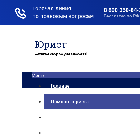
Юрист
Делаем мир справедливее!
Меню
Главная
Помощь юриста
Уголовный процесс
Приватизация