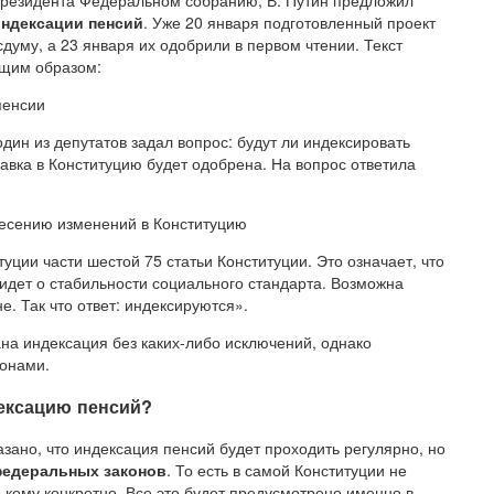
 Президента Федеральном собранию, В. Путин предложил
индексации пенсий
. Уже 20 января подготовленный проект
думу, а 23 января их одобрили в первом чтении. Текст
ющим образом:
пенсии
дин из депутатов задал вопрос: будут ли индексировать
вка в Конституцию будет одобрена. На вопрос ответила
несению изменений в Конституцию
ции части шестой 75 статьи Конституции. Это означает, что
идет о стабильности социального стандарта. Возможна
. Так что ответ: индексируются».
на индексация без каких-либо исключений, однако
конами.
ексацию пенсий?
казано, что индексация пенсий будет проходить регулярно, но
федеральных законов
. То есть в самой Конституции не
и кому конкретно. Все это будет предусмотрено именно в