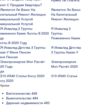
Нужно Ли Платить
алог С Продажи Квартиры?
Является Ли Взнос
На Капитальный
Ремонт Жилищно
оммунальной Услугой
Я Инвалид 2
Группы
Пожизненно Какие
ьготы В 2020 Году
Я Инвалид Детства
3 Группы Какая У
еня Пенсия
Электроэнергия
Моп Расчёт 2020
ода
310 И340 Статьи
осгу 2020
убрики
Взяточничество
469
Вымогательство
484
Дарение недвижимости
483