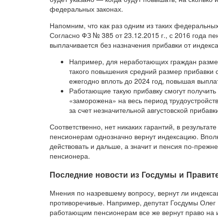
федеральных законах.
Напомним, что как раз одним из таких федеральны
Согласно ФЗ № 385 от 23.12.2015 г., с 2016 года 
выплачивается без назначения прибавки от индекс
Например, для неработающих граждан размер 
такого повышения средний размер прибавки со
ежегодно вплоть до 2024 год, повышая выпла
Работающие такую прибавку смогут получить т
«заморожена» на весь период трудоустройств
за счет незначительной августовской прибав
Соответственно, нет никаких гарантий, в результа
пенсионерам однозначно вернут индексацию. Впол
действовать и дальше, а значит и пенсия по-прежн
пенсионера.
Последние новости из Госдумы и Правит
Мнения по назревшему вопросу, вернут ли индекс
противоречивые. Например, депутат Госдумы Олег 
работающим пенсионерам все же вернут право на 