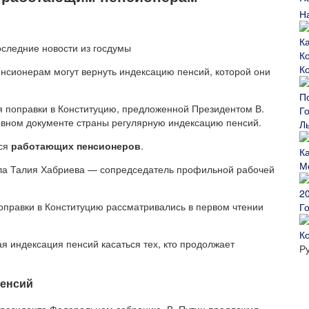
Н
К
нсионерам могут вернуть индексацию пенсий, которой они
я поправки в Конституцию, предложенной Президентом В.
овном документе страны регулярную индексацию пенсий.
Л
ься
работающих пенсионеров
.
М
щила Талия Хабриева — сопредседатель профильной рабочей
правки в Конституцию рассматривались в первом чтении
Г
К
ая индексация пенсий касаться тех, кто продолжает
Р
пенсий