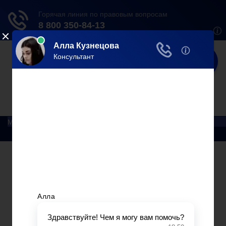
Юрист
Делаем мир справедливее!
Меню
Главная
Помощь юриста
Уголовный процесс
Приватизация