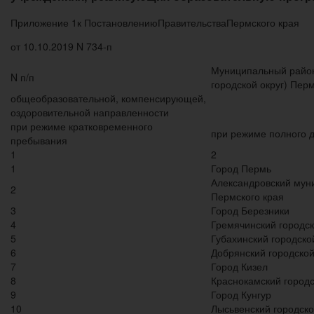
Приложение 1к ПостановлениюПравительстваПермского края
от 10.10.2019 N 734-п
Муниципальный райо
N п/п
городской округ) Перм
общеобразовательной, компенсирующей,
оздоровительной направленности
при режиме кратковременного
при режиме полного 
пребывания
1
2
1
Город Пермь
Александровский мун
2
Пермского края
3
Город Березники
4
Гремячинский городск
5
Губахинский городско
6
Добрянский городской
7
Город Кизел
8
Краснокамский городс
9
Город Кунгур
10
Лысьвенский городско