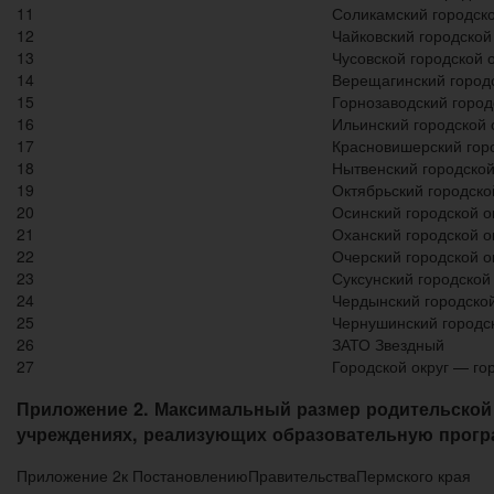
11
Соликамский городско
12
Чайковский городской
13
Чусовской городской о
14
Верещагинский городс
15
Горнозаводский город
16
Ильинский городской 
17
Красновишерский горо
18
Нытвенский городской
19
Октябрьский городско
20
Осинский городской о
21
Оханский городской о
22
Очерский городской о
23
Суксунский городской 
24
Чердынский городской
25
Чернушинский городск
26
ЗАТО Звездный
27
Городской округ — го
Приложение 2. Максимальный размер родительской
учреждениях, реализующих образовательную програ
Приложение 2к ПостановлениюПравительстваПермского края