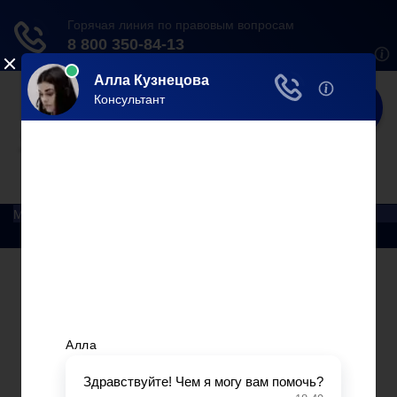
Юрист
Делаем мир справедливее!
Меню
Главная
Помощь юриста
Уголовный процесс
Приватизация