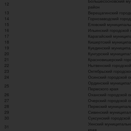
Большесосновский м
12
район
13
Верещагинский городс
14
Горнозаводский город
15
Еловский муниципаль
16
Ильинский городской 
17
Карагайский муницип
18
Кишертский муниципа
19
Куединский муниципа
20
Кунгурский муниципа
21
Красновишерский горо
22
Нытвенский городской
23
Октябрьский городско
24
Осинский городской о
Ординский муниципал
25
Пермского края
26
Оханский городской о
27
Очерский городской о
28
Пермский муниципал
29
Сивинский муниципал
30
Суксунский городской 
Уинский муниципальн
31
края