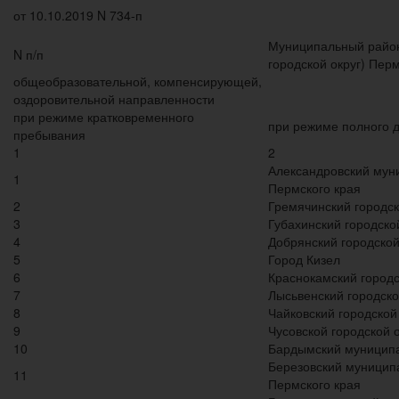
от 10.10.2019 N 734-п
Муниципальный райо
N п/п
городской округ) Перм
общеобразовательной, компенсирующей,
оздоровительной направленности
при режиме кратковременного
при режиме полного 
пребывания
1
2
Александровский мун
1
Пермского края
2
Гремячинский городск
3
Губахинский городско
4
Добрянский городской
5
Город Кизел
6
Краснокамский городс
7
Лысьвенский городско
8
Чайковский городской
9
Чусовской городской о
10
Бардымский муницип
Березовский муницип
11
Пермского края