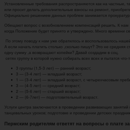
Установленные требования распространяются как на частные, та
или просит делать дополнительные взносы на ремонт, приобрете
Официально решением данных проблем занимается прокуратур
Обещают вопрос с возобновлением компенсаций решить. К нам п
когда Положение будет принято и утверждено. Много времени се
По этому поводу к нам уже обратилось и воспользовалось наше
А если начать платить столько ,сколько пишут? Это не средняя
одну сумму ,а возвращают копейки? Давай создадим в соц.
сетях группу в которой нужно собирать всех всех и пытатся что
3 группы (1,5-3 лет) — ранний возраст;
3 — (3-4 лет) — младший возраст;
1 — (3-4 лет) — младший возраст, с четырехчасовым пре
3 — (4-5 лет) — средний возраст;
2 — (5-6 лет) — старший возраст;
2 — (6-7лет) — подготовительный возраст.
Услуги центра заключаются в проведении развивающих занятий 
танцевальных уроков; подготовке и проведении детских праздник
Пермским родителям ответят на вопросы о плате за