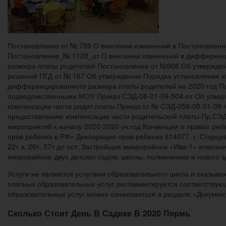
Постановление от № 759 О внесении изменений в Постановлен
Постановление_№ 1128_от О внесении изменений в дифференц
размера платы родителей Постановление от №908 Об утвержде
решений ПГД от № 167 Об утверждении Порядка установления в
дифференцированного размера платы родителей на 2020 год По
подведомственными МОУ Приказ СЭД-08-01-09-504-от Об утвер
компенсации части родит.платы Приказ от № СЭД-059-08-01-09
предоставлению компенсации части родительской платы Пр СЭ
мероприятий к началу 2020-2020 уч.год Конвенция о правах ре
прав ребенка в РФ» Декларация прав ребенка 614077, г. Старцева
22т э, 26т, 37т до ост. Застройщик микрорайона «Ива-1» комп
микрорайоне двух детских садов, школы, поликлиники и нового
Услуги не являются услугами образовательного цикла и оказыв
платных образовательных услуг регламентируется соответству
образовательных услуг можно ознакомиться в разделе «Докумен
Сколько Стоит День В Садике В 2020 Пермь