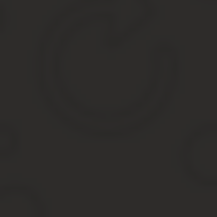
помочь не может.
Пока суд встал на сторону администрации города Ишима и обяза
Не прошло и года после покупки нового жилья, как семейству по
так как выдача сертификата была незаконной.
«Так как обеспеченность общей площадью на одного человека у 
приходилось 47 кв. м, а должно было быть не больше 45 кв.
м», – значилось в сообщении.
В ишиме состоялось вручение сертификатов по пр
Одними из счастливых обладателей свидетельства, стала семья
православная: Валерий – священнослужитель в Никольском храм
– В настоящий момент в списке участников основного мероприя
года включены 98 семей, в том числе 17 многодетных.
Из областного бюджета выделено более 82 миллионов рублей на
чтобы молодые семьи могли упрочить свое положение и обзавес
Сегодня Ишим – второй в регионе город по реализации пр
время возводится семь многоквартирников в разных частях