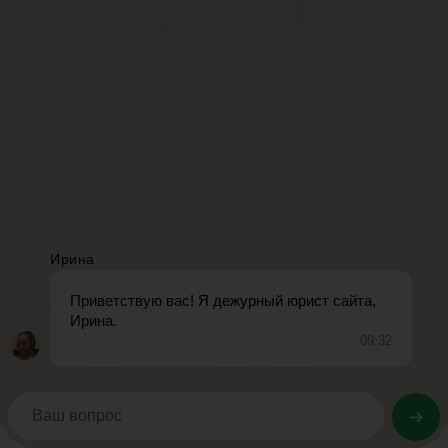
Но в 2012 году администрация Ишима подаёт в суд на семью, сч
у них была более учётной нормы на 0,66 кв.м. То есть, на момен
Молодая семья ишим 2020
Программа «Молодая семья» начала свое существование в 2011 г
она будет как минимум до 2020 года.
Суть программы в том, что все семьи, подавшие заявление на у