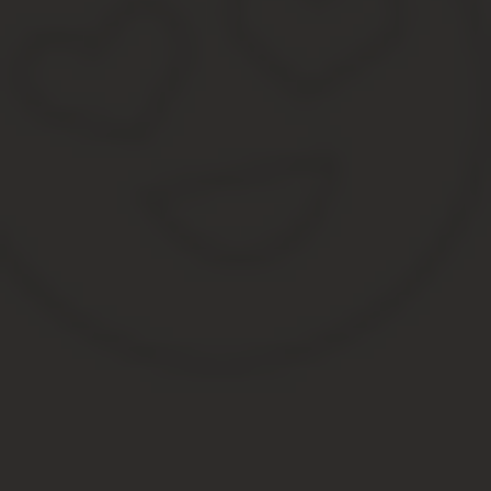
Название «цокольный» пошло, вероятно, от названия архитектур
Дополнительная информация о программе «Молода
В рамках федеральной государственной программы «Молодая с
«Молодой семье – доступное жильё». Условия этих документов 
Будьте внимательны, так как банки стали создавать подобные П
Следует также подчеркнуть, что программой «Молодая семья» 
предназначенной для улучшения жилищных условий. Помощь эта 
Безвозмездная субсидия молодой семье ни при каких обстоятель
семьи. Довольно часто данную программу путают с ипотечным
Это совершенно разные мероприятия, поэтому будьте вниматель
установленные сроки. В данной статье речь шла о безвозмездно
Надеяться на субсидии, предназначенные молодым семьям, не 
регистрации. Неполные семьи (с одним родителем и ребёнком)
Жилищная программа «Молодая семья» 2020
лица старше 35 лет;