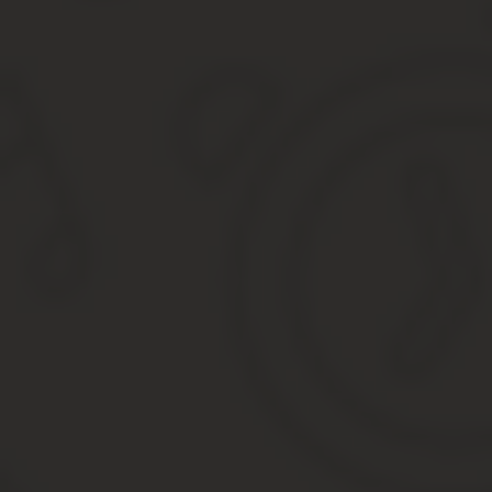
Основной список программы молодая семья в 2020 г г иш
Как узнать очередь по программе молодая семья в 2
Список Документов Для Программы Молодая Семья
Программа Молодая Семья Ишим
Основной список программы молодая семья ишим
Список Молодая Семья На 2020 Год Ишим
Список Участников Программы Молодая Семья 202
Требования для участия в программе — Молодая се
Список Молодая Семья На 2020год Ишим
Программа «Молодая семья» продлена до 2020 год
Программа «Молодая семья» в 2020 году
Ипотечная программа молодая семья 2017 в Ишиме
Списки Молодая Семья 2020 Ишим
Молодая семья ишим списки на 2020 год
Молодая семья ишим списки
Списки По Молодой Семье Ишим На 2020 Год
Молодая Семья Списки 2020 Ишим
Основной список программы молодая семья ишим
Их — всего лишь уволили