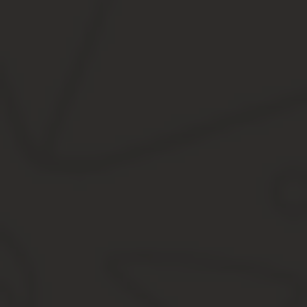
Чтобы не получить отказ в самом начале важно быть уверенным в
Для этого необходимо сверяться с перечнем на региональном сай
Программа Молодая Семья Ишим
Прием заявлений от омичей, претендующих на включение в спис
еженедельно в Службе одного окна администрации Омска.
Свое право на получение социальной выплаты в году по Омску 
Каждый родитель хочет, чтобы у его ребенка была возможность ж
обеспечивающий своих выпускников престижной работой с дост
Но в году администрация Ишима подаёт в суд на семью, считая,
была более учётной нормы на 0,66 кв.
То есть на момент подачи заявление на троих человек приходил
последнего, а подавать заявки в первых рядах.
: Программа земский фельдшер 2020 год какие регионы участв
Основной список программы молодая семья ишим