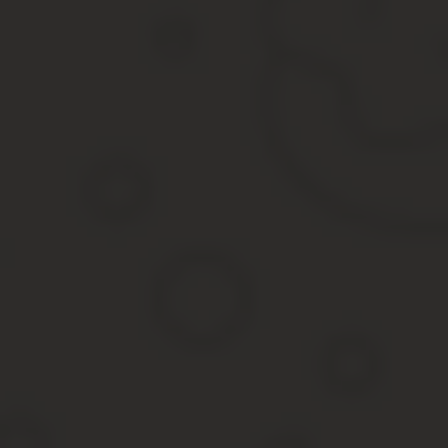
При наличии нескольких заявлений молодой семьи на участи
— 2015 годы днем подачи заявления считается день, указанный
В случае рождения (усыновления) ребенка (детей), если иные 
жительства, изменение семейного положения, состава семьи), 
желание получить социальную выплату в 2016 году по дате перв
Программу — Молодая семья — в Ишиме местные б
Семья Красовских возмутилось тем фактам, что никто из админи
стали настаивать в суде на том, чтобы привлечь к ответственно
возмущение морального вреда в связи со всей этой историей.