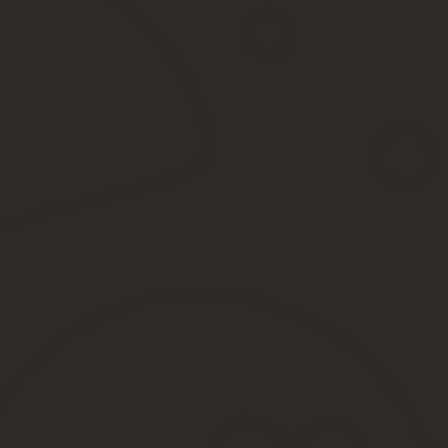
Первоначально программа рассчитывалась до 2015 года. Прав
складываются из федерального и местного бюджетов. Это целе
Жилищная программа — Молодая семья — 2019
Суть программы заключается в субсидировании части затрат на 
сама или обладать возможностью получения ипотеки. Новая пр
множество требований для тех, кто желает принять участие в пр
Кредиты на жилье молодым семьям предлагают и банки страны. 
Дополнительно нужно учитывать, что многие кредиторы совместн
Будущему участнику программы следует обратиться к органу мес
При этом необходимо соблюдать принцип территориальности. То
В каждом конкретном случае количество предоставляемых доку
Прием заявок начинается с 22 июля 2019 года. Подать заявку и 
Из них в список претендентов 2019 года включены 98 семей, в 
данных свидетельств. Программа является хорошим подспорьем,
Специально для молодых людей, недавно образовавших се