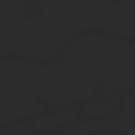
В качестве призов конкурсанты были отмечены грамотами и сер