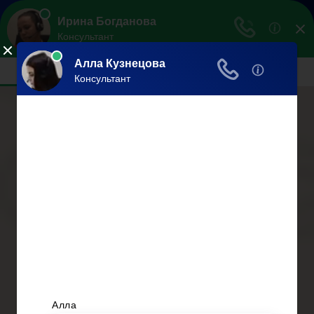
Юрист
Делаем мир справедливее!
Меню
Главная
Помощь юриста
Уголовный процесс
Приватизация