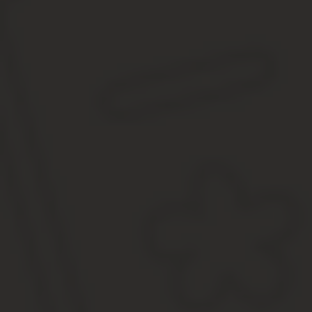
Принцип формирования списка остался таким же, как и в предыд
в этом году – их в городе практически нет.
Затем идут семьи с тремя и более детьми, потом – с двумя. В ре
«Шансы попасть в основной список у них очень малы», – отмет
Списки подпрограммы молодая семья на 2017 год 
Некоторое время назад ходили слухи, что она вскоре закончитс
ассигнования на ее реализацию — из государственной казны чи