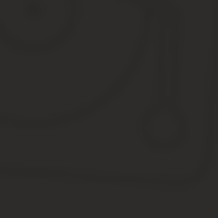
Новости по разделам Все новости Экспорт новостей. Админист
коррупции Избирательная комиссия Муниципальный контроль.
Инвестиционная политика Имущество и земельные ресурсы Цены
Муниципальные и иные целевые программы Жилищно-коммуналь
Для граждан Бюджет для граждан Оценить руководителей Мобил
Открытые данные Оценка регулирующего воздействия ОРВ.