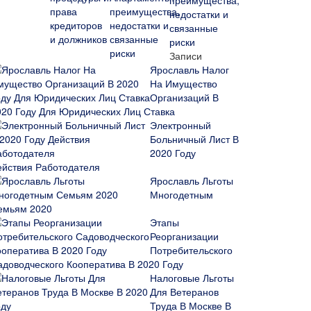
преимущества,
недостатки и
связанные
риски
Записи
Ярославль Налог
На Имущество
Организаций В
020 Году Для Юридических Лиц Ставка
Электронный
Больничный Лист В
2020 Году
ействия Работодателя
Ярославль Льготы
Многодетным
емьям 2020
Этапы
Реорганизации
Потребительского
адоводческого Кооператива В 2020 Году
Налоговые Льготы
Для Ветеранов
Труда В Москве В