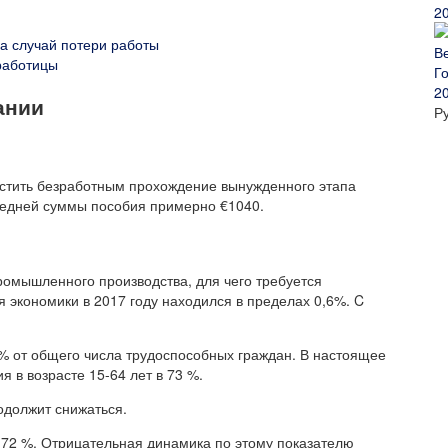
2
а случай потери работы
работицы
2
ании
Р
остить безработным прохождение вынужденного этапа
редней суммы пособия примерно €1040.
омышленного производства, для чего требуется
я экономики в 2017 году находился в пределах 0,6%. C
% от общего числа трудоспособных граждан. В настоящее
я в возрасте 15-64 лет в 73 %.
одолжит снижаться.
4,72 %. Отрицательная динамика по этому показателю