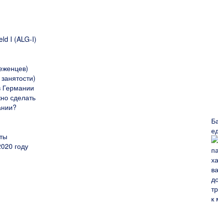
d I (ALG-I)
еженцев)
 занятости)
в Германии
жно сделать
ании?
Б
е
ты
2020 году