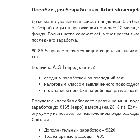
Пособие для безработных Arbeitslosengeld
До момента увольнения соискатель должен был быт
от безработицы на протяжении не менее 12 месяцев
фонда. Большинство соискателей может рассчитыва
последнего заработка.
80-85 % предоставляется лицам социально значимы
лет.
Величина ALG-I определяется:
средним заработком за последний год;
налоговым классом выплаченного подоходног
получением пособия на ребенка, размер кото
Получатель пособия обладает правом на мини-подра
заработке до €165 (евро) в месяц (на 2018 г.). Ес
эту сумму из пособия за исключением ряда расходов
Считаем:
Дополнительный заработок – €320;
Транспортные расходы – €35.