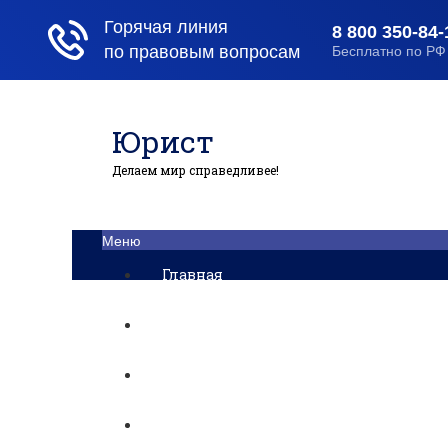
Юрист
Делаем мир справедливее!
Меню
Главная
Помощь юриста
Уголовный процесс
Приватизация