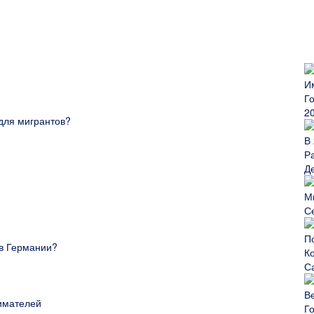
2
для мигрантов?
Д
С
 в Германии?
С
имателей