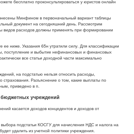
можете бесплатно проконсультироваться у юристов онлайн
 внесены Минфином в первоначальный вариант таблицы
уальный документ на сегодняшний день. Рассмотрим
оды видов расходов должны применять при формировании
е ее ниже. Указания 65н утратили силу. Для классификации
ды, поступление и выбытие нефинансовых и финансовых
рактически все статьи доходной части максимально
дений, на подстатью нельзя относить расходы,
 страхования. Разъяснение о том, какие выплаты по
ным, приведено в п.
я бюджетных учреждений
ний касается доходов концедентов и доходов от
а выбора подстатьи КОСГУ для начисления НДС и налога на
удет удалить из учетной политики учреждения.