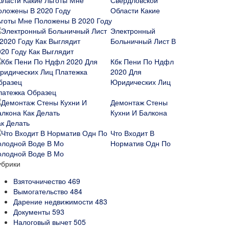
Свердловской
Области Какие
ьготы Мне Положены В 2020 Году
Электронный
Больничный Лист В
020 Году Как Выглядит
Кбк Пени По Ндфл
2020 Для
Юридических Лиц
латежка Образец
Демонтаж Стены
Кухни И Балкона
ак Делать
Что Входит В
Норматив Одн По
олодной Воде В Мо
убрики
Взяточничество
469
Вымогательство
484
Дарение недвижимости
483
Документы
593
Налоговый вычет
505