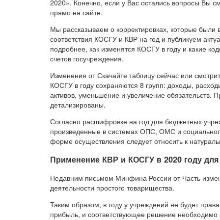
2020». Конечно, если у Вас остались вопросы Вы с
прямо на сайте.
Мы рассказываем о корректировках, которые были
соответствия КОСГУ и КВР на год и публикуем акт
подробнее, как изменятся КОСГУ в году и какие к
счетов госучреждения.
Изменения от Скачайте таблицу сейчас или смотрит
КОСГУ в году сохраняются 8 групп: доходы, расхо
активов, уменьшение и увеличение обязательств. П
детализированы.
Согласно расшифровке на год для бюджетных учреж
произведенные в системах ОПС, ОМС и социального
форме осуществления следует относить к натураль
Применение КВР и КОСГУ в 2020 году дл
Недавним письмом Минфина России от Часть измене
деятельности простого товарищества.
Таким образом, в году у учреждений не будет прав
прибыль, и соответствующее решение необходимо б