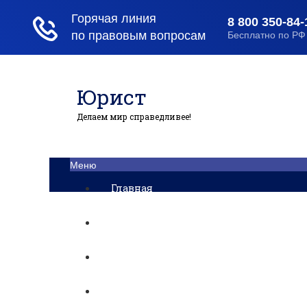
Юрист
Делаем мир справедливее!
Меню
Главная
Помощь юриста
Уголовный процесс
Приватизация