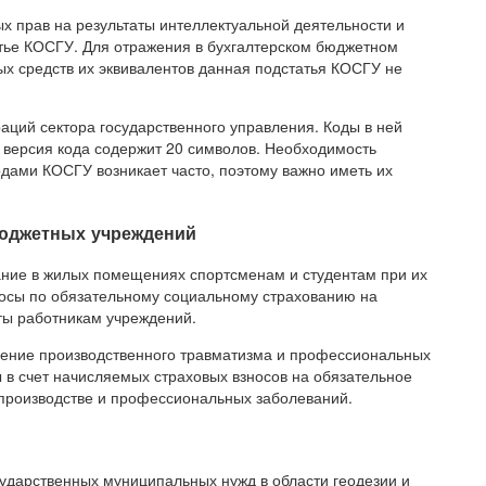
х прав на результаты интеллектуальной деятельности и
тье КОСГУ. Для отражения в бухгалтерском бюджетном
ых средств их эквивалентов данная подстатья КОСГУ не
ций сектора государственного управления. Коды в ней
я версия кода содержит 20 символов. Необходимость
одами КОСГУ возникает часто, поэтому важно иметь их
бюджетных учреждений
ание в жилых помещениях спортсменам и студентам при их
носы по обязательному социальному страхованию на
ты работникам учреждений.
щение производственного травматизма и профессиональных
в счет начисляемых страховых взносов на обязательное
 производстве и профессиональных заболеваний.
осударственных муниципальных нужд в области геодезии и