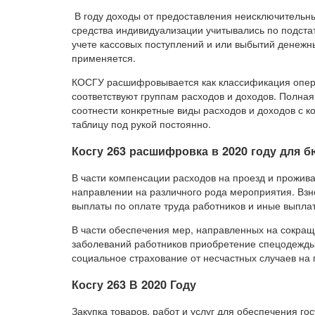
В году доходы от предоставления неисключительны
средства индивидуализации учитывались по подста
учете кассовых поступлений и или выбытий денежн
применяется.
КОСГУ расшифровывается как классификация опера
соответствуют группам расходов и доходов. Полна
соотнести конкретные виды расходов и доходов с к
таблицу под рукой постоянно.
Косгу 263 расшифровка в 2020 году для 
В части компенсации расходов на проезд и прожив
направлении на различного рода мероприятия. Вз
выплаты по оплате труда работников и иные выпла
В части обеспечения мер, направленных на сокра
заболеваний работников приобретение спецодежды 
социальное страхование от несчастных случаев на
Косгу 263 В 2020 Году
Закупка товаров, работ и услуг для обеспечения г