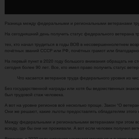
Разница между федеральными и региональными ветеранами тр
На сегодняшний день получить статус федерального ветерана тру
тех, кто начал трудиться в годы ВОВ в несовершеннолетнем возр
почётных званий СССР или РФ, почётных грамот или благодарно
На первый пункт в 2020 году большого внимания обращать не ст
сегодня более 90 лет. Все, кто имел право получить статус ветер
Что касается ветеранов труда федерального уровня из чис
Без государственной награды или хотя бы ведомственных знако
был трудовой стаж человека.
А вот на уровне регионов всё несколько проще. Закон “О ветер
Они же решают, какие льготы предоставлять обладателям этого 
Между федеральными и региональными ветеранами при этом во
всюду, где бы они ни проживали. А вот если человек получил вет
Впрочем, к 2020 году ситуация начинает меняться и в этом отно