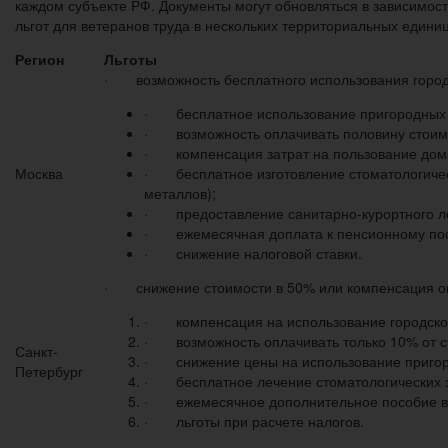
каждом субъекте РФ. Документы могут обновляться в зависимос
льгот для ветеранов труда в нескольких территориальных едини
Регион
Льготы
· возможность бесплатного использования городс
· бесплатное использование пригородных 
· возможность оплачивать половину стоимо
· компенсация затрат на пользование дом
Москва
· бесплатное изготовление стоматологическ
металлов);
· предоставление санитарно-курортного ле
· ежемесячная доплата к пенсионному пос
· снижение налоговой ставки.
· снижение стоимости в 50% или компенсация опл
· компенсация на использование городского
· возможность оплачивать только 10% от ст
Санкт-
· снижение цены на использование пригород
Петербург
· бесплатное лечение стоматологических за
· ежемесячное дополнительное пособие в 
· льготы при расчете налогов.