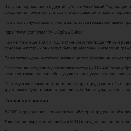
В случае переселения в другой субъект Российской Федерации 
сохранение почетного статуса вне зависимости от места первон
При этом в случае смены места жительства гражданин имеет пр
https://www..com/watch?v=8CgO2wQ6kqc
Кроме того, еще в 2019 году в Министерстве труда РФ был под
основании которых они могут быть причислены к категории гра
При подтверждении статуса нуждающегося гражданин может пре
Согласно действующему законодательству (ФЗ № 442 от декабр
основного закона и способны ухудшить или ухудшают условия ж
Поэтому в зависимости от региона ветеран труда может быть п
труженикам будут применяться единые общегосударственные пр
Получение звания
В 2020 году для присвоения статуса «Ветеран труда», необходи
Также процедуру можно пройти в МФЦ или удаленно на портале 