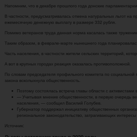
Напомним, что в декабре прошлого года донские парламентарии
В частности, предусматривалась отмена натуральных льгот на п
ежемесячную денежную выплату в размере 332 рубля.
Помимо ветеранов труда данная норма касалась также труженик
Таким образом, в феврале-марте нынешнего года планировалась
Часть населения, в частности жители сельских территорий, кот
А вот в крупных городах реакция оказалась противоположной.
По словам председателя профильного комитета по социальной 
закона всколыхнула общественность.
Поэтому состоялась встреча главы области с активистами 
— Учитывая мнение общественности, в первую очередь вет
населения, — сообщил Василий Голубев.
Губернатор поддержал инициативу общественных организа
региональное законодательство, затрагивающих интересы 
Источник:
Льготы ветеранам труда в 2020 году