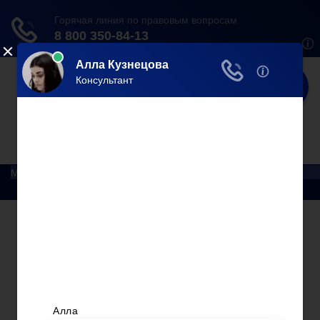
Юрист
Делаем мир справедливее!
Меню
Главная
Помощь юриста
Уголовный процесс
Приватизация