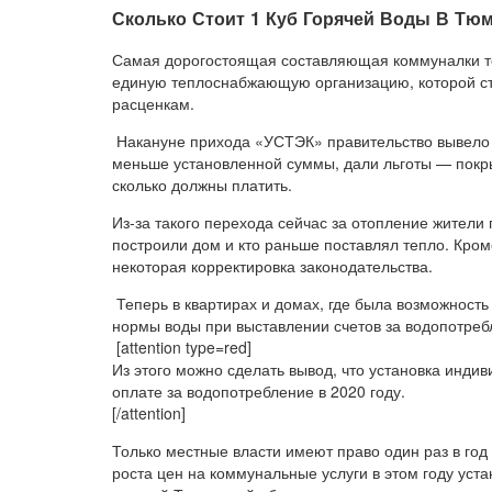
Сколько Стоит 1 Куб Горячей Воды В Тюм
Самая дорогостоящая составляющая коммуналки тож
единую теплоснабжающую организацию, которой с
расценкам.
Накануне прихода «УСТЭК» правительство вывело 
меньше установленной суммы, дали льготы — покры
сколько должны платить.
Из-за такого перехода сейчас за отопление жители г
построили дом и кто раньше поставлял тепло. Кроме
некоторая корректировка законодательства.
Теперь в квартирах и домах, где была возможность 
нормы воды при выставлении счетов за водопотре
[attention type=red]
Из этого можно сделать вывод, что установка инд
оплате за водопотребление в 2020 году.
[/attention]
Только местные власти имеют право один раз в го
роста цен на коммунальные услуги в этом году уст