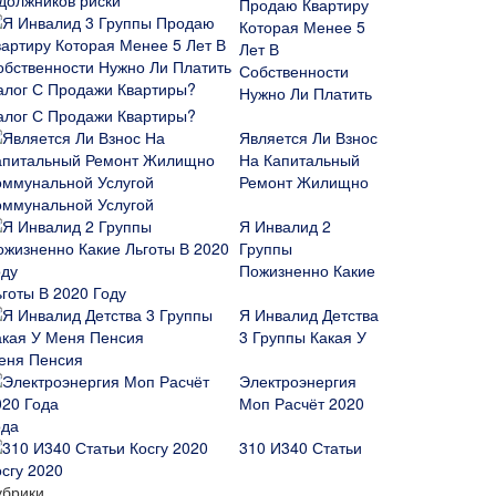
Продаю Квартиру
Которая Менее 5
Лет В
Собственности
Нужно Ли Платить
алог С Продажи Квартиры?
Является Ли Взнос
На Капитальный
Ремонт Жилищно
оммунальной Услугой
Я Инвалид 2
Группы
Пожизненно Какие
ьготы В 2020 Году
Я Инвалид Детства
3 Группы Какая У
еня Пенсия
Электроэнергия
Моп Расчёт 2020
ода
310 И340 Статьи
осгу 2020
убрики