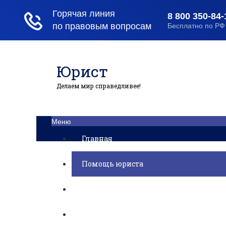
Юрист
Делаем мир справедливее!
Меню
Главная
Помощь юриста
Уголовный процесс
Приватизация