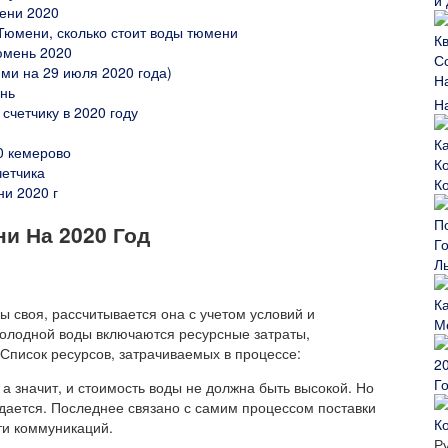
ени 2020
Тюмени, сколько стоит воды тюмени
юмень 2020
ми на 29 июля 2020 года)
ень
Н
 счетчику в 2020 году
20 кемерово
четчика
К
и 2020 г
и На 2020 Год
Л
ы своя, рассчитывается она с учетом условий и
М
холодной воды включаются ресурсные затраты,
Список ресурсов, затрачиваемых в процессе:
Г
а значит, и стоимость воды не должна быть высокой. Но
дается. Последнее связано с самим процессом поставки
К
ти коммуникаций.
Р