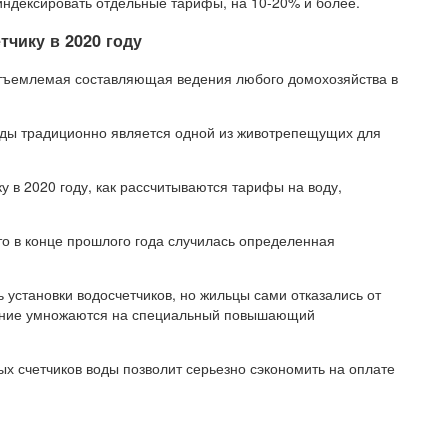
индексировать отдельные тарифы, на 10-20% и более.
тчику в 2020 году
еотъемлемая составляющая ведения любого домохозяйства в
воды традиционно является одной из животрепещущих для
ку в 2020 году, как рассчитываются тарифы на воду,
о в конце прошлого года случилась определенная
 установки водосчетчиков, но жильцы сами отказались от
ление умножаются на специальный повышающий
ых счетчиков воды позволит серьезно сэкономить на оплате