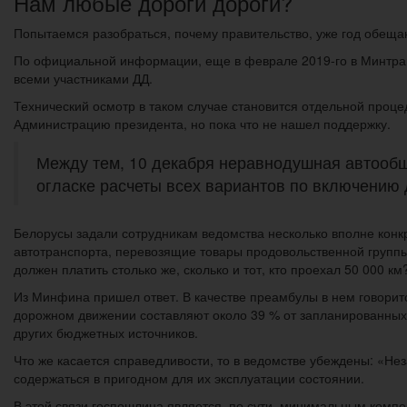
Нам любые дороги дороги?
Попытаемся разобраться, почему правительство, уже год обещаю
По официальной информации, еще в феврале 2019-го в Минтран
всеми участниками ДД.
Технический осмотр в таком случае становится отдельной проце
Администрацию президента, но пока что не нашел поддержку.
Между тем, 10 декабря неравнодушная автообщ
огласке расчеты всех вариантов по включению 
Белорусы задали сотрудникам ведомства несколько вполне конкр
автотранспорта, перевозящие товары продовольственной группы;
должен платить столько же, сколько и тот, кто проехал 50 000 км
Из Минфина пришел ответ. В качестве преамбулы в нем говоритс
дорожном движении составляют около 39 % от запланированных
других бюджетных источников.
Что же касается справедливости, то в ведомстве убеждены: «Н
содержаться в пригодном для их эксплуатации состоянии.
В этой связи госпошлина является, по сути, минимальным ком