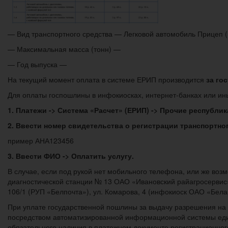
— Вид транспортного средства — Легковой автомобиль Прицеп 
— Максимальная масса (тонн) —
— Год выпуска —
На текущий момент оплата в системе ЕРИП производится
за го
Для оплаты госпошлины в инфокиосках, интернет-банках или и
1. Платежи -> Система «Расчет» (ЕРИП) -> Прочие республи
2. Ввести номер свидетельства о регистрации транспортног
пример АНА123456
3. Ввести ФИО -> Оплатить услугу.
В случае, если под рукой нет мобильного телефона, или же во
диагностической станции № 13 ОАО «Ивановский райагросервис
106/1 (РУП «Белпочта»), ул. Комарова, 4 (инфокиоск ОАО «Бела
При уплате государственной пошлины за выдачу разрешения на 
посредством автоматизированной информационной системы един
обязательного наличия в платежном документе регистрационног