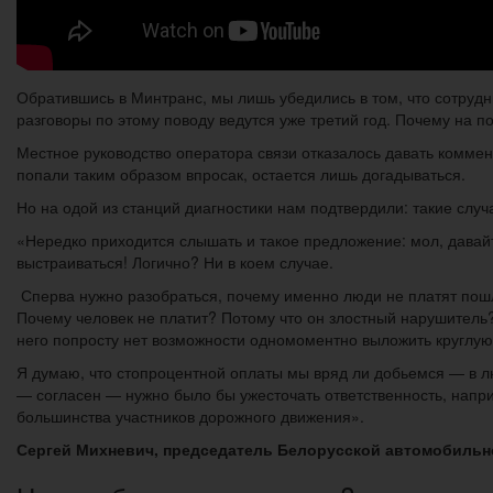
Обратившись в Минтранс, мы лишь убедились в том, что сотрудн
разговоры по этому поводу ведутся уже третий год. Почему на п
Местное руководство оператора связи отказалось давать коммен
попали таким образом впросак, остается лишь догадываться.
Но на одой из станций диагностики нам подтвердили: такие случ
«Нередко приходится слышать и такое предложение: мол, давай
выстраиваться! Логично? Ни в коем случае.
Сперва нужно разобраться, почему именно люди не платят пошл
Почему человек не платит? Потому что он злостный нарушитель? 
него попросту нет возможности одномоментно выложить круглую
Я думаю, что стопроцентной оплаты мы вряд ли добьемся — в лю
— согласен — нужно было бы ужесточать ответственность, напр
большинства участников дорожного движения».
Сергей Михневич, председатель Белорусской автомобильн