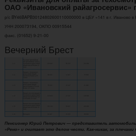
ОАО «Ивановский райагросервис» г.
р/с BY46BAPB30124802600110000000 в ЦБУ «141 в г. Иваново в
УНН 200073194, ОКПО 00915544
факс. (01652) 9-21-00
Вечерний Брест
Пенсионер Юрий Петрович — представитель автомобильн
«Рено» и считает это делом чести. Как-никак, за плечами