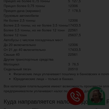
Прицеп не более 0,75 тонны
5
127,5
Прицеп более 0,75 тонны
12
306
Прицеп-дача (караван)
7
178,5
Грузовые автомобили
Не более 2,5 тонны
12
306
Более 2,5 тонны, но не более 3,5 тонны
17
433,5
Более 3,5 тонны, но не более 12 тонн
22
561
Более 12 тонн
25
637,5
Автобусы с числом посадочных мест
До 20 включительно
12
306
От 21 до 40 включительно
17
433,5
Свыше 40
22
561
Другие транспортные средства
Мотоцикл
3
76,5
Седельный тягач
20
510
Физические лица уплачивают пошлину в банковских и почт
Юридические лица – только в банках.
Все категории плательщиков имеют возможность произвести опл
предприниматели уплачивают налог по тарифам для физлиц.
Куда направляется налог на дороги в 