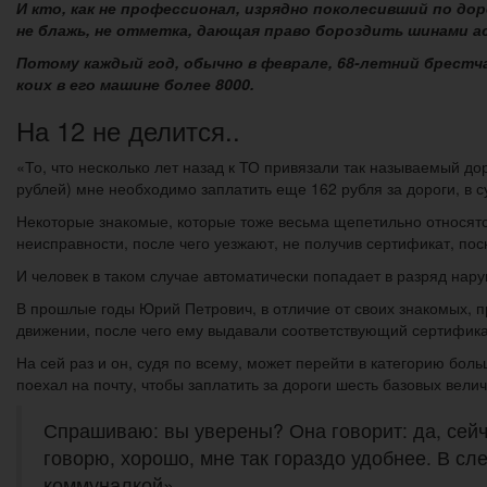
И кто, как не профессионал, изрядно поколесивший по д
не блажь, не отметка, дающая право бороздить шинами ас
Потому каждый год, обычно в феврале, 68-летний брест
коих в его машине более 8000.
На 12 не делится..
«То, что несколько лет назад к ТО привязали так называемый до
рублей) мне необходимо заплатить еще 162 рубля за дороги, в 
Некоторые знакомые, которые тоже весьма щепетильно относятс
неисправности, после чего уезжают, не получив сертификат, пос
И человек в таком случае автоматически попадает в разряд нар
В прошлые годы Юрий Петрович, в отличие от своих знакомых, 
движении, после чего ему выдавали соответствующий сертификат
На сей раз и он, судя по всему, может перейти в категорию бол
поехал на почту, чтобы заплатить за дороги шесть базовых вели
Спрашиваю: вы уверены? Она говорит: да, сейчас
говорю, хорошо, мне так гораздо удобнее. В сл
коммуналкой».