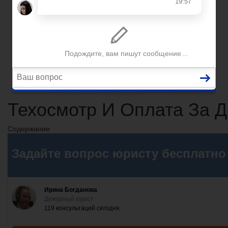
Вопросы и ответы
Главная
Помощь юриста
Уголовный процесс
Приватизация
Сопровождение сделок
Вопросы и ответы
Техосмотр И Оплата За Д
Содержание