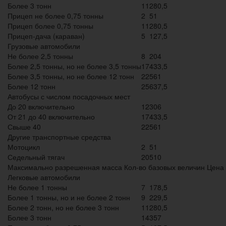
Более 3 тонн
11
280,5
Прицеп не более 0,75 тонны
2
51
Прицеп более 0,75 тонны
11
280,5
Прицеп-дача (караван)
5
127,5
Грузовые автомобили
Не более 2,5 тонны
8
204
Более 2,5 тонны, но не более 3,5 тонны
17
433,5
Более 3,5 тонны, но не более 12 тонн
22
561
Более 12 тонн
25
637,5
Автобусы с числом посадочных мест
До 20 включительно
12
306
От 21 до 40 включительно
17
433,5
Свыше 40
22
561
Другие транспортные средства
Мотоцикл
2
51
Седельный тягач
20
510
Максимально разрешенная масса Кол-во базовых величин Цена з
Легковые автомобили
Не более 1 тонны
7
178,5
Более 1 тонны, но и не более 2 тонн
9
229,5
Более 2 тонн, но не более 3 тонн
11
280,5
Более 3 тонн
14
357