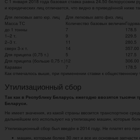
С 1 января 2018 года базовая ставка равна 24.50 белорусским р
и юридических лиц отличается, что видно в приведённой ниже т
Для легковых авто юр. лиц
Для легковых авто физ. лиц
Масса ТС
Количество базовых величин
Годова
до 1 тонны
7
178.5
1–2 т.
9
229.5
2–3 т.
11
280.5
сверх 3-х т.
14
357.00
Для прицепа (0,75 т.)
5
127.5
Для прицепа (больше 0,75 т.)
12
306.00
Караван
7
178.5
Как отмечалось выше, при применении ставки к общественному т
Утилизационный сбор
Так как в Республику Беларусь ежегодно ввозятся тысячи т
Беларуси.
Не имеет значения, из какой страны ввозится транспортное средст
дальнейшем его используют на утилизацию машин, которые боле
Утилизационный сбор был введён в 2014 году. Не платят его при
машин, которым более 30 лет и все их основные запчасти