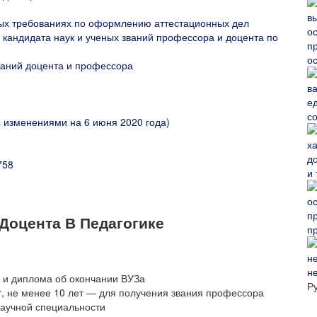
ных требованиях по оформлению аттестационных дел
 кандидата наук и ученых званий профессора и доцента по
о
ваний доцента и профессора
с
с изменениями на 6 июня 2020 года)
758
и
Доцента В Педагогике
п
н
) и диплома об окончании ВУЗа
Р
т, не менее 10 лет — для получения звания профессора
научной специальности