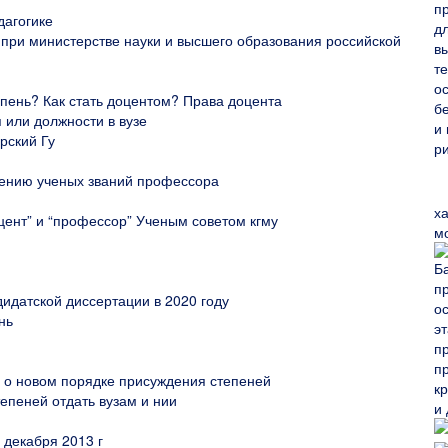
дагогике
 при министерстве науки и высшего образования российской
епень? Как стать доцентом? Права доцента
 или должности в вузе
рский Гу
ению ученых званий профессора
х
цент” и “профессор” Ученым советом кгму
м
идатской диссертации в 2020 году
нь
 о новом порядке присуждения степеней
епеней отдать вузам и нии
 декабря 2013 г