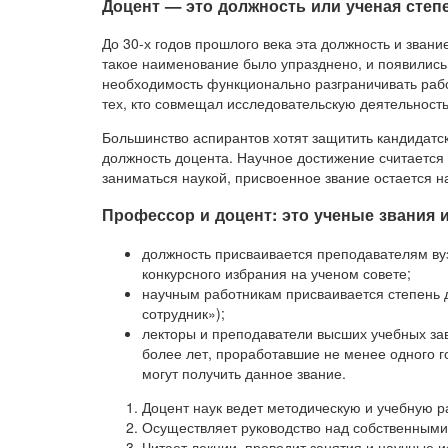
Доцент — это должность или ученая степ
До 30-х годов прошлого века эта должность и зва
такое наименование было упразднено, и появились
необходимость функционально разграничивать рабо
тех, кто совмещал исследовательскую деятельность
Большинство аспирантов хотят защитить кандидатс
должность доцента. Научное достижение считается
заниматься наукой, присвоенное звание остается н
Профессор и доцент: это ученые звания 
должность присваивается преподавателям вуз
конкурсного избрания на ученом совете;
научным работникам присваивается степень
сотрудник»);
лекторы и преподаватели высших учебных за
более лет, проработавшие не менее одного 
могут получить данное звание.
Доцент наук ведет методическую и учебную р
Осуществляет руководство над собственными
Читает лекции, проводит занятия и научные и