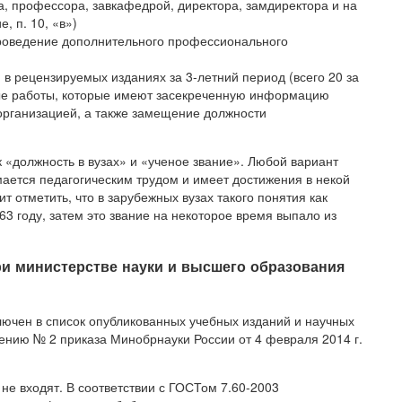
а, профессора, завкафедрой, директора, замдиректора и на
, п. 10, «в»)
 проведение дополнительного профессионального
 в рецензируемых изданиях за 3-летний период (всего 20 за
ные работы, которые имеют засекреченную информацию
организацией, а также замещение должности
 «должность в вузах» и «ученое звание». Любой вариант
мается педагогическим трудом и имеет достижения в некой
т отметить, что в зарубежных вузах такого понятия как
63 году, затем это звание на некоторое время выпало из
ри министерстве науки и высшего образования
лючен в список опубликованных учебных изданий и научных
жению № 2 приказа Минобрнауки России от 4 февраля 2014 г.
не входят. В соответствии с ГОСТом 7.60-2003