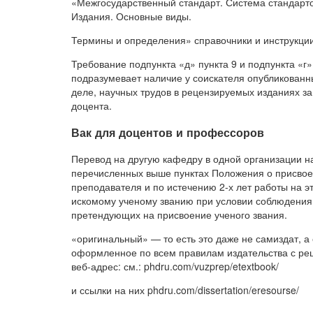
«Межгосударственный стандарт. Система стандарто
Издания. Основные виды.
Термины и определения» справочники и инструкции
Требование подпункта «д» пункта 9 и подпункта «г
подразумевает наличие у соискателя опубликованн
деле, научных трудов в рецензируемых изданиях за
доцента.
Вак для доцентов и профессоров
Перевод на другую кафедру в одной организации н
перечисленных выше пунктах Положения о присвое
преподавателя и по истечению 2-х лет работы на э
искомому ученому званию при условии соблюдения 
претендующих на присвоение ученого звания.
«оригинальный» — то есть это даже не самиздат, а
оформленное по всем правилам издательства с рец
веб-адрес: см.: phdru.com/vuzprep/etextbook/
и ссылки на них phdru.com/dissertation/eresourse/