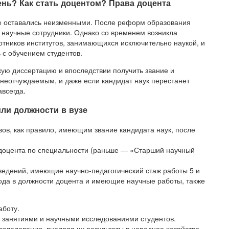
ень? Как стать доцентом? Права доцента
ние оставались неизменными. После реформ образования
 научные сотрудники. Однако со временем возникла
тников институтов, занимающихся исключительно наукой, и
 с обучением студентов.
кую диссертацию и впоследствии получить звание и
 неотчуждаемым, и даже если кандидат наук перестанет
авсегда.
или должности в вузе
ов, как правило, имеющим звание кандидата наук, после
 доцента по специальности (раньше — «Старший научный
ведений, имеющие научно-педагогический стаж работы 5 и
года в должности доцента и имеющие научные работы, также
аботу.
 занятиями и научными исследованиями студентов.
сследования, внедряя их результаты в народное хозяйство.