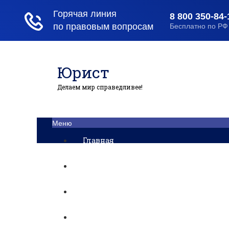
Юрист
Делаем мир справедливее!
Меню
Главная
Помощь юриста
Уголовный процесс
Приватизация